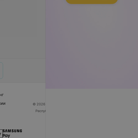
нг
сии
© 2026 ООО «Артокс Лаб», УНП 191700409
| 220012,
Республика Беларусь, г. Минск, улица Толбухина, 2,
пом. 16 | help@103.by
Служба поддержки
+375 291212755