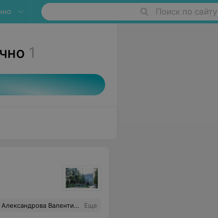
чно
Поиск по сайту
чно
1
рудникам столовой, обслуживающему персаналу. Если сможем будем ворочаться к вам за добротой. Семья Александровы Южный Урал г. Орск
Еще