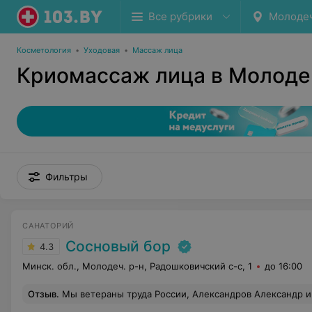
Все рубрики
Молоде
Косметология
•
Уходовая
•
Массаж лица
Криомассаж лица в Молоде
Фильтры
САНАТОРИЙ
Сосновый бор
4.3
Минск. обл., Молодеч. р-н, Радошковичский c-с, 1
до 16:00
Отзыв
.
Мы ветераны труда России, Александров Александр и Александрова Валентина, хотели, Вам всем сотрудникам санатория "Сосновый бор " выразить огромную благодарность от нас южноуральцев. Такого радушного и душевного приёма у нас в России нет. Выражаем свое уважение администраторам, врачам с большой буквы, сот