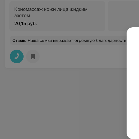
Криомассаж кожи лица жидким
азотом
20,15 руб.
Отзыв
.
Наша семья выражает огромную благодарность за своевременное оказание медицинской помощи и грамотный профессионализм врачам - начмеду О. В., Зав. инф. отд. Н. А, Зав. Отд.реанимации - Д.А, В. В., всему медицинскому персоналу ОРИТ. Желаем крепкого здоровья, даль