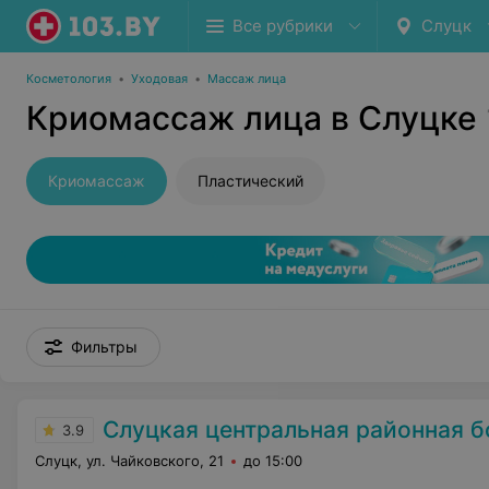
Все рубрики
Слуцк
Косметология
•
Уходовая
•
Массаж лица
Криомассаж лица в Слуцке
Криомассаж
Пластический
Фильтры
Слуцкая центральная районная 
3.9
Слуцк, ул. Чайковского, 21
до 15:00