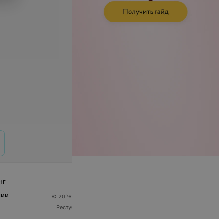
нг
сии
© 2026 ООО «Артокс Лаб», УНП 191700409
| 220012,
Республика Беларусь, г. Минск, улица Толбухина, 2,
пом. 16 | help@103.by