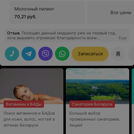
Молочный пилинг
Все цены
70,21 руб.
Отзыв
.
Посещаю данный медцентр уже не первый год,
хочу выразить огромную благодарность всем
Еще
сотрудникам центра за их профессионализм, чуткость в
работе и внимание к каждому клиенту! Спасибо
большое за ваш труд!
Записаться
Витамины и БАДы
Санатории Беларуси
Поиск витаминов и БАДов
Большой выбор
для кожи, волос, ногтей в
проверенных санаториев.
аптеках Беларуси
Акции!