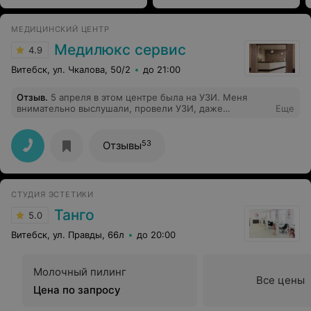
МЕДИЦИНСКИЙ ЦЕНТР
Медилюкс сервис
4.9
Витебск, ул. Чкалова, 50/2
до 21:00
Отзыв
.
5 апреля в этом центре была на УЗИ. Меня
внимательно выслушали, провели УЗИ, даже
Еще
рекомендации дали. Врач очень вежливая и приятная
женщина. Еще в этот день акция была, так мне и
скидку в 20% сделали. В следщий раз, пойду только
53
Отзывы
сюда.
СТУДИЯ ЭСТЕТИКИ
Танго
5.0
Витебск, ул. Правды, 66л
до 20:00
Молочный пилинг
Все цены
Цена по запросу