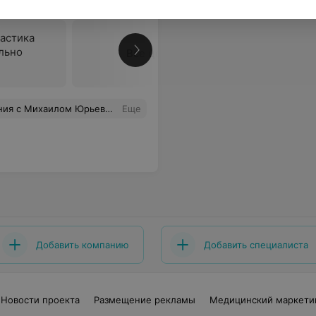
астика
льно
Все цены
щательное обследование и объяснил каждую деталь предстоящего лечения. Я чувствовала себя в надежных руках.
Еще
Добавить компанию
Добавить специалиста
Новости проекта
Размещение рекламы
Медицинский маркети