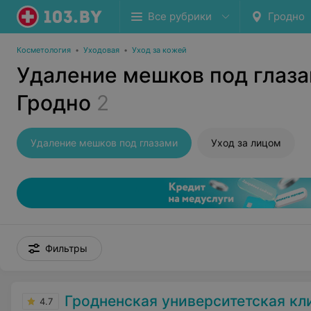
Все рубрики
Гродно
Косметология
•
Уходовая
•
Уход за кожей
Удаление мешков под глаза
Гродно
2
Удаление мешков под глазами
Уход за лицом
Фильтры
Гродненская университетская кл
4.7