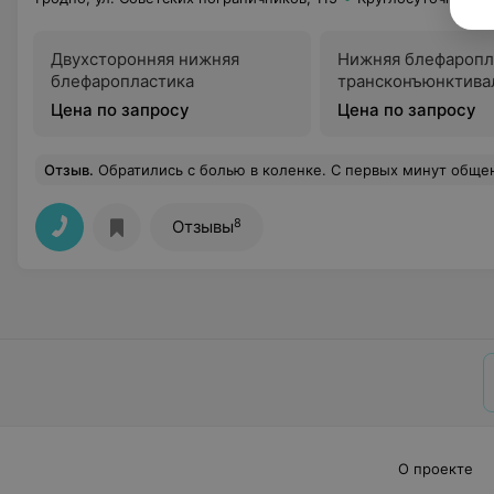
Двухсторонняя нижняя
Нижняя блефаропл
блефаропластика
трансконъюнктива
Цена по запросу
Цена по запросу
Отзыв
.
Обратились с болью в коленке. С первых минут общения с Михаилом Юрьевичем стало ясно, что перед нами настоящий профессионал своего дела. Его глубокие знания в области травматологии и ортопедии вызывают доверие. Он внимательно выслушал все жалобы, провёл т
8
Отзывы
О проекте