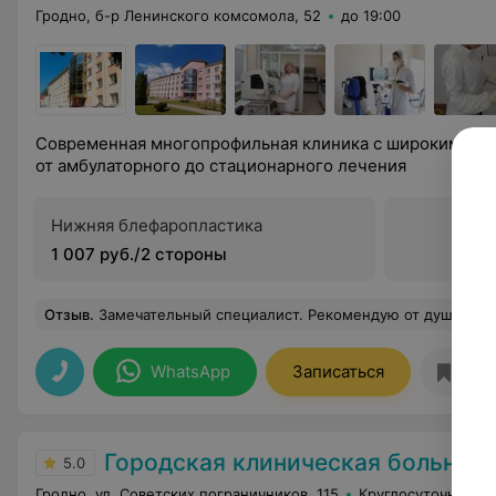
Гродно, б-р Ленинского комсомола, 52
до 19:00
Современная многопрофильная клиника с широким спе
от амбулаторного до стационарного лечения
Нижняя блефаропластика
1 007 руб./2 стороны
Отзыв
.
Замечательный специалист. Рекомендую от души! В феврале 2023 года была операция на груди. Врач очень внимательный, с чувс
WhatsApp
Записаться
Городская клиническая больница скорой медицинской по
5.0
Гродно, ул. Советских пограничников, 115
Круглосуточно