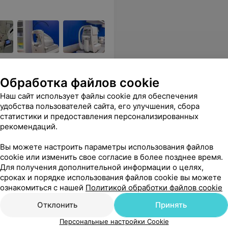
ктром медицинских услуг:
Обработка файлов cookie
Наш сайт использует файлы cookie для обеспечения
удобства пользователей сайта, его улучшения, сбора
Все цены
статистики и предоставления персонализированных
рекомендаций.
твом юмора) Операция выполнена быстро и качественно.
Еще
Вы можете настроить параметры использования файлов
cookie или изменить свое согласие в более позднее время.
Для получения дополнительной информации о целях,
Все цены
сроках и порядке использования файлов cookie вы можете
ознакомиться с нашей
Политикой обработки файлов cookie
Отклонить
Принять
мощи г. Гродно
Персональные настройки Cookie