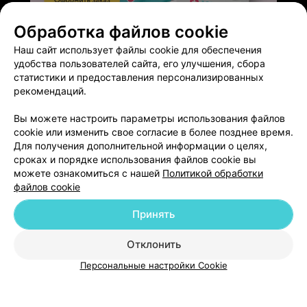
Обработка файлов cookie
ЭФФЕКТИВНАЯ РЕКЛАМА НА САЙТЕ
Наш сайт использует файлы cookie для обеспечения
удобства пользователей сайта, его улучшения, сбора
статистики и предоставления персонализированных
рекомендаций.
Вы можете настроить параметры использования файлов
Добавить компанию
cookie или изменить свое согласие в более позднее время.
Для получения дополнительной информации о целях,
сроках и порядке использования файлов cookie вы
Добавить специалиста
можете ознакомиться с нашей
Политикой обработки
файлов cookie
Принять
Отклонить
О проекте
Новости проекта
Размещение рекламы
Персональные настройки Cookie
Медицинский маркетинг
Публичный договор
Пользовательское соглашение
Способы оплаты
Вакансии
Партнеры