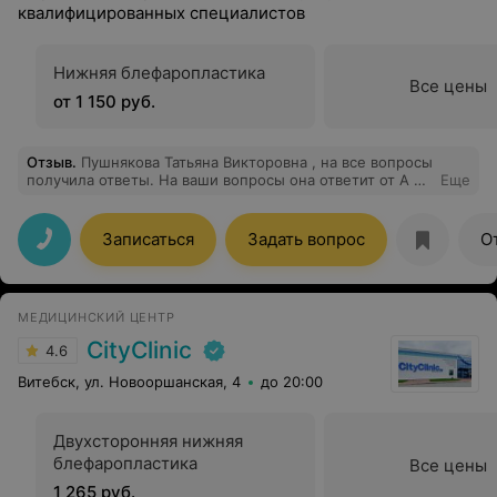
квалифицированных специалистов
Нижняя блефаропластика
Все цены
от 1 150 руб.
Отзыв
.
Пушнякова Татьяна Викторовна , на все вопросы
получила ответы. На ваши вопросы она ответит от А до
Еще
Я , рекомендую от всего сердца. (гинеколог-акушер)
очень тепло и комфортно у нее на приеме .
Записаться
Задать вопрос
О
МЕДИЦИНСКИЙ ЦЕНТР
CityClinic
4.6
Витебск, ул. Новооршанская, 4
до 20:00
Двухсторонняя нижняя
блефаропластика
Все цены
1 265 руб.