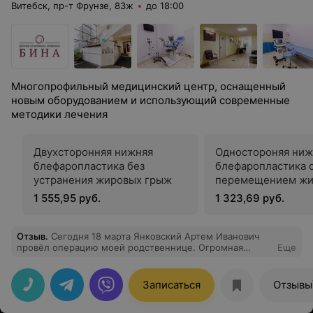
Витебск, пр-т Фрунзе, 83ж
до 18:00
Многопрофильный медицинский центр, оснащенный
новым оборудованием и использующий современные
методики лечения
Двухсторонняя нижняя
Одностороняя ниж
блефаропластика без
блефаропластика 
устранения жировых грыж
перемещением жи
миопексией
1 555,95 руб.
1 323,69 руб.
Отзыв
.
Сегодня 18 марта Янковский Артем Иванович
провёл операцию моей родственнице. Огромная
Еще
благодарность Артему Ивановичу и медицинскому
персоналу, проводившему операцию за чуткость,
внимательность, за профессионализм. Близкие
Записаться
Отзывы
родственники Вашей пациентки из Орши Вам очень
признательны. Спасибо!!!!