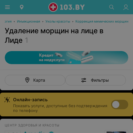
ология
•
Инъекционная
•
Уколы красоты
•
Коррекция мимических морщин
Удаление морщин на лице в
Лиде
1
Фильтры
Карта
Онлайн-запись
Показать услуги, доступные без подтверждения
по телефону
ЦЕНТР ЗДОРОВЬЯ И КРАСОТЫ