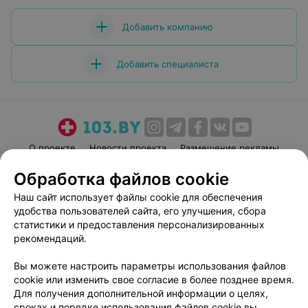
Добавить компанию
Добавить специалиста
О проекте
Новости проекта
Размещение рекламы
Медицинский маркетинг
Публичный договор
Обработка файлов cookie
Пользовательское соглашение
Способы оплаты
Наш сайт использует файлы cookie для обеспечения
Вакансии
Партнеры
удобства пользователей сайта, его улучшения, сбора
статистики и предоставления персонализированных
Написать руководителю 103.by
рекомендаций.
Написать в поддержку
Персональные настройки cookie
Вы можете настроить параметры использования файлов
cookie или изменить свое согласие в более позднее время.
Обработка персональных данных
Для получения дополнительной информации о целях,
сроках и порядке использования файлов cookie вы