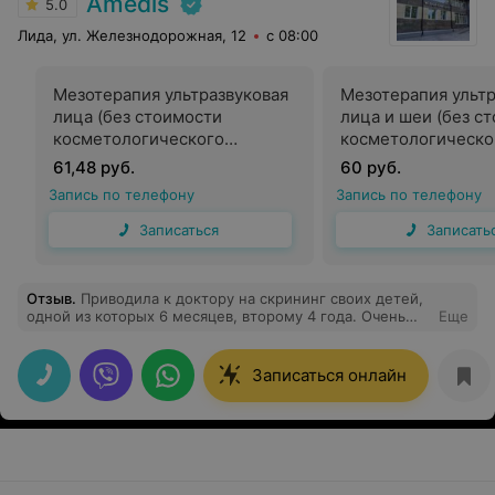
Amedis
5.0
Лида, ул. Железнодорожная, 12
с 08:00
Мезотерапия ультразвуковая
Мезотерапия ультр
лица (без стоимости
лица и шеи (без с
косметологического
косметологическо
препарата), насадка r-sonic
препарата), насадк
61,48 руб.
60 руб.
Запись по телефону
Запись по телефону
Записаться
Записать
Отзыв
.
Приводила к доктору на скрининг своих детей,
одной из которых 6 месяцев, второму 4 года. Очень
Еще
тактичная и вежливая. Нашла подход к деткам. Всё
рассказала и объяснила, разложила все по полочкам.
Остались довольны! Однозначно рекомендую:)
Записаться онлайн