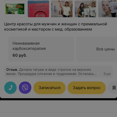
Центр красоты для мужчин и женщин с премиальной
косметикой и мастером с мед. образованием
Неинвазивная
карбокситерапия
Все цены
60 руб.
Отзыв
.
Делала татуаж в виде стрелок на верхних
веках. Процедура сложная и трудоемкая. Осталась
Еще
очень довольна результатом! Спасибо Оксане
Сергеевне за высокий профессионализм,
внимательность и доброжелательность! У этого же
Записаться
Задать вопрос
мастера делаю косметические процедуры. Всегда
получаю компетентные консультации.