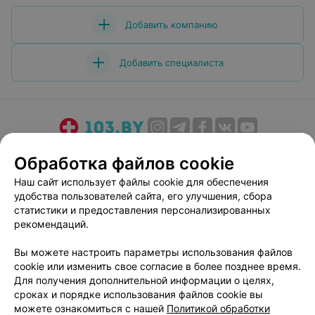
Добавить компанию
Добавить специалиста
О проекте
Новости проекта
Размещение рекламы
Обработка файлов cookie
Медицинский маркетинг
Публичный договор
Наш сайт использует файлы cookie для обеспечения
Пользовательское соглашение
Способы оплаты
удобства пользователей сайта, его улучшения, сбора
Вакансии
Партнеры
статистики и предоставления персонализированных
рекомендаций.
Написать руководителю 103.by
Написать в поддержку
Вы можете настроить параметры использования файлов
cookie или изменить свое согласие в более позднее время.
Персональные настройки cookie
Для получения дополнительной информации о целях,
Обработка персональных данных
сроках и порядке использования файлов cookie вы
можете ознакомиться с нашей
Политикой обработки