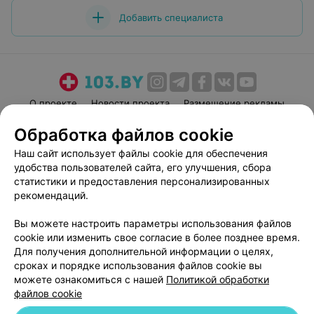
Добавить специалиста
О проекте
Новости проекта
Размещение рекламы
Медицинский маркетинг
Публичный договор
Обработка файлов cookie
Пользовательское соглашение
Способы оплаты
Наш сайт использует файлы cookie для обеспечения
Вакансии
Партнеры
удобства пользователей сайта, его улучшения, сбора
статистики и предоставления персонализированных
Написать руководителю 103.by
рекомендаций.
Написать в поддержку
Персональные настройки cookie
Вы можете настроить параметры использования файлов
cookie или изменить свое согласие в более позднее время.
Обработка персональных данных
Для получения дополнительной информации о целях,
сроках и порядке использования файлов cookie вы
можете ознакомиться с нашей
Политикой обработки
файлов cookie