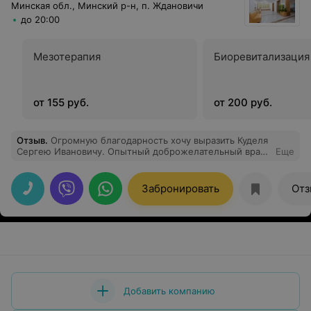
Минская обл., Минский р-н, п. Ждановичи
до 20:00
Мезотерапия
Биоревитализация
от 155 руб.
от 200 руб.
Отзыв
.
Огромную благодарность хочу выразить Куделя
Сергею Ивановичу. Опытный доброжелательный врач,
Еще
приемом осталась безумно довольна. Рекомендую
100%!
Забронировать
Отз
Добавить компанию