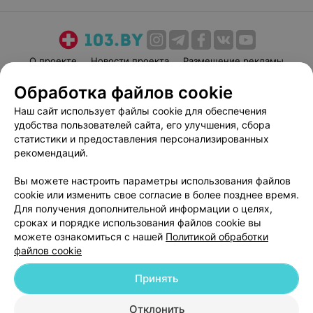
О проекте
Новости проекта
Размещение рекламы
Медицинский маркетинг
Публичный договор
Обработка файлов cookie
Пользовательское соглашение
Способы оплаты
Наш сайт использует файлы cookie для обеспечения
Вакансии
Партнеры
удобства пользователей сайта, его улучшения, сбора
статистики и предоставления персонализированных
Написать руководителю 103.by
рекомендаций.
Написать в поддержку
Персональные настройки cookie
Вы можете настроить параметры использования файлов
cookie или изменить свое согласие в более позднее время.
Обработка персональных данных
Для получения дополнительной информации о целях,
сроках и порядке использования файлов cookie вы
можете ознакомиться с нашей
Политикой обработки
файлов cookie
Принять
© 2026 ООО «Артокс Лаб», УНП 191700409
| 220012, Республика Беларусь,
Отклонить
г. Минск, улица Толбухина, 2, пом. 16 | help@103.by