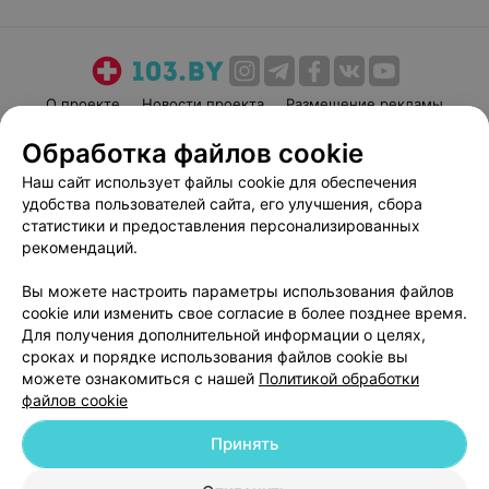
О проекте
Новости проекта
Размещение рекламы
Медицинский маркетинг
Публичный договор
Обработка файлов cookie
Пользовательское соглашение
Способы оплаты
Наш сайт использует файлы cookie для обеспечения
Вакансии
Партнеры
удобства пользователей сайта, его улучшения, сбора
статистики и предоставления персонализированных
Написать руководителю 103.by
рекомендаций.
Написать в поддержку
Персональные настройки cookie
Вы можете настроить параметры использования файлов
cookie или изменить свое согласие в более позднее время.
Обработка персональных данных
Для получения дополнительной информации о целях,
сроках и порядке использования файлов cookie вы
можете ознакомиться с нашей
Политикой обработки
файлов cookie
Принять
© 2026 ООО «Артокс Лаб», УНП 191700409
| 220012, Республика Беларусь,