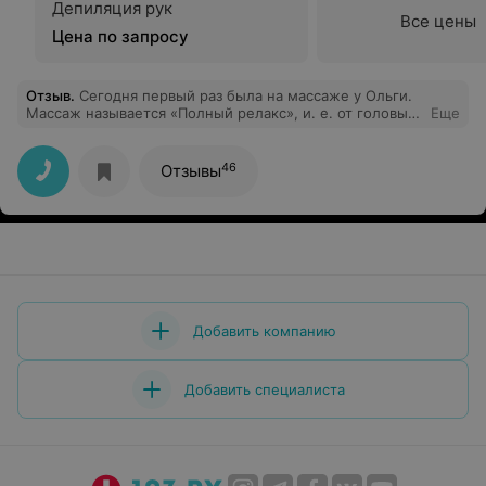
Депиляция рук
Все цены
Цена по запросу
Отзыв
.
Сегодня первый раз была на массаже у Ольги.
Массаж называется «Полный релакс», и. е. от головы
Еще
до пяток. Название полностью соответствует. Это
просто волшебно. Очень понравилось)Ольга- Мастер
своего дела, приятна в общении! Рекомендую
46
Отзывы
Добавить компанию
Добавить специалиста