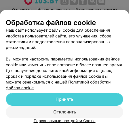
О проекте
Новости проекта
Размещение рекламы
Медицинский маркетинг
Публичный договор
Обработка файлов cookie
Пользовательское соглашение
Способы оплаты
Наш сайт использует файлы cookie для обеспечения
Вакансии
Партнеры
удобства пользователей сайта, его улучшения, сбора
статистики и предоставления персонализированных
Написать руководителю 103.by
рекомендаций.
Написать в поддержку
Персональные настройки cookie
Вы можете настроить параметры использования файлов
cookie или изменить свое согласие в более позднее время.
Обработка персональных данных
Для получения дополнительной информации о целях,
сроках и порядке использования файлов cookie вы
можете ознакомиться с нашей
Политикой обработки
файлов cookie
Принять
© 2026 ООО «Артокс Лаб», УНП 191700409
| 220012, Республика Беларусь,
Отклонить
г. Минск, улица Толбухина, 2, пом. 16 | help@103.by
Персональные настройки Cookie
Служба поддержки
+375 291212755