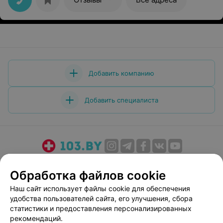
Добавить компанию
Добавить специалиста
О проекте
Новости проекта
Размещение рекламы
Обработка файлов cookie
Медицинский маркетинг
Публичный договор
Наш сайт использует файлы cookie для обеспечения
Пользовательское соглашение
Способы оплаты
удобства пользователей сайта, его улучшения, сбора
Вакансии
Партнеры
статистики и предоставления персонализированных
Написать руководителю 103.by
рекомендаций.