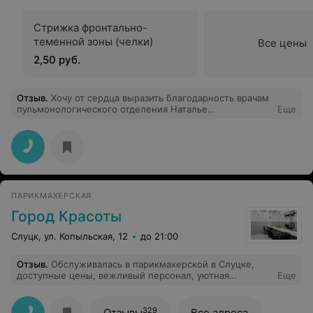
Стрижка фронтально-
теменной зоны (челки)
Все цены
2,50 руб.
Отзыв
.
Хочу от сердца выразить благодарность врачам
пульмонологического отделения Наталье
Еще
Владимировне, Маргарите Александровне за их
бесценный труд, высокий профессионализм
и трепетное отношение к пациентам,за заботливость
и чуткость. Успехов вам, благополучия и здоровья.
ПАРИКМАХЕРСКАЯ
Город Красоты
Слуцк, ул. Копыльская, 12
до 21:00
Отзыв
.
Обслуживалась в парикмахерской в Слуцке,
доступные цены, вежливый персонал, уютная
Еще
обстановка, качеством работы довольна. Рекомендую!
329
Отзывы
Все адреса