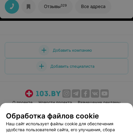
329
Отзывы
Все адреса
Добавить компанию
Добавить специалиста
О проекте
Новости проекта
Размещение рекламы
Медицинский маркетинг
Публичный договор
Обработка файлов cookie
Пользовательское соглашение
Способы оплаты
Наш сайт использует файлы cookie для обеспечения
Вакансии
Партнеры
удобства пользователей сайта, его улучшения, сбора