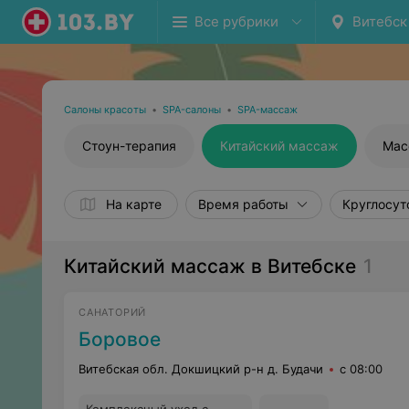
Все рубрики
Витебск
Салоны красоты
•
SPA-салоны
•
SPA-массаж
Стоун-терапия
Китайский массаж
Мас
На карте
Время работы
Круглосут
Китайский массаж в Витебске
1
САНАТОРИЙ
Боровое
Витебская обл. Докшицкий р-н д. Будачи
с 08:00