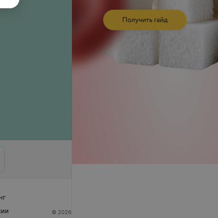
нг
сии
© 2026 ООО «Артокс Лаб», УНП 191700409
| 220012,