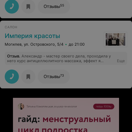
обходился ни один день. Спасибо ей большое!
55
Отзывы
САЛОН
Империя красоты
Могилев, ул. Островского, 5/4
до 21:00
Отзыв
.
Александр - мастер своего дела, проходила у
него курс антицеллюлитного массажа, эффект я
Еще
увидела уже на середине курса. Рекомендую как
отличного скульптора вашего тела
73
Отзывы