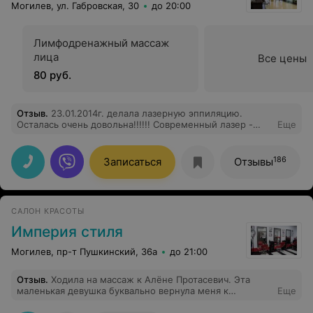
Могилев, ул. Габровская, 30
до 20:00
Лимфодренажный массаж
лица
Все цены
80 руб.
Отзыв
.
23.01.2014г. делала лазерную эппиляцию.
Осталась очень довольна!!!!!! Современный лазер -
Еще
процедура совершенно безболезненная! Очень
вежливый персонал!!! Спасибо Вам за работу!!!!!
186
Записаться
Отзывы
САЛОН КРАСОТЫ
Империя стиля
Могилев, пр-т Пушкинский, 36а
до 21:00
Отзыв
.
Ходила на массаж к Алёне Протасевич. Эта
маленькая девушка буквально вернула меня к
Еще
жизни,ведь до неё без обезболивающих уколов не