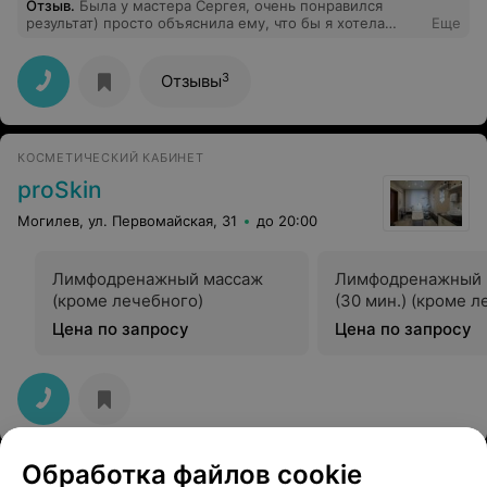
Отзыв
.
Была у мастера Сергея, очень понравился
результат) просто объяснила ему, что бы я хотела
Еще
видеть на своей голове и дальше он действовал сам, в
отличии от тех парикмахеров, что спрашивают каждый
шаг)
3
Отзывы
КОСМЕТИЧЕСКИЙ КАБИНЕТ
proSkin
Могилев, ул. Первомайская, 31
до 20:00
Лимфодренажный массаж
Лимфодренажный 
(кроме лечебного)
(30 мин.) (кроме л
Цена по запросу
Цена по запросу
Обработка файлов cookie