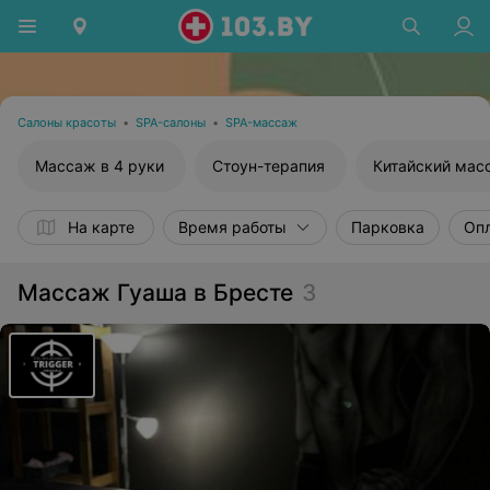
Салоны красоты
•
SPA-салоны
•
SPA-массаж
Массаж в 4 руки
Стоун-терапия
Китайский мас
На карте
Время работы
Парковка
Опл
Массаж Гуаша в Бресте
3