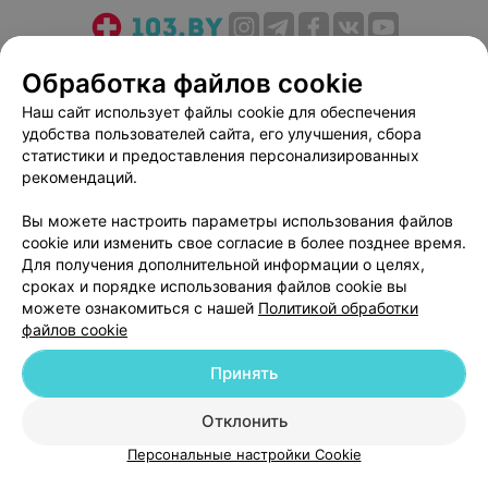
О проекте
Новости проекта
Размещение рекламы
Обработка файлов cookie
Медицинский маркетинг
Публичный договор
Наш сайт использует файлы cookie для обеспечения
Пользовательское соглашение
Способы оплаты
удобства пользователей сайта, его улучшения, сбора
Вакансии
Партнеры
статистики и предоставления персонализированных
рекомендаций.
Написать руководителю 103.by
Написать в поддержку
Вы можете настроить параметры использования файлов
cookie или изменить свое согласие в более позднее время.
Персональные настройки cookie
Для получения дополнительной информации о целях,
Обработка персональных данных
сроках и порядке использования файлов cookie вы
можете ознакомиться с нашей
Политикой обработки
файлов cookie
Принять
Отклонить
© 2026 ООО «Артокс Лаб», УНП 191700409
| 220012, Республика Беларусь,
г. Минск, улица Толбухина, 2, пом. 16 | help@103.by
Персональные настройки Cookie
Служба поддержки
+375 291212755