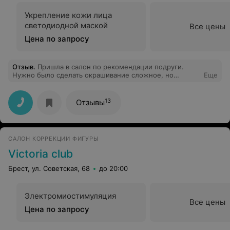
Укрепление кожи лица
светодиодной маской
Все цены
Цена по запросу
Отзыв
.
Пришла в салон по рекомендации подруги.
Нужно было сделать окрашивание сложное, но
Еще
красила волосы впервые и поэтому очень волновалась
за качество! Сделали точно так как на фото, которое я
принесла мастеру) Очень все понравилось! А ещё
13
Отзывы
предложили сделать маникюр во время окраски и это
было особенно удобно!
САЛОН КОРРЕКЦИИ ФИГУРЫ
Victoria club
Брест, ул. Советская, 68
до 20:00
Электромиостимуляция
Все цены
Цена по запросу