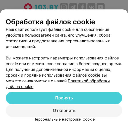
О проекте
Новости проекта
Размещение рекламы
Обработка файлов cookie
Медицинский маркетинг
Публичный договор
Наш сайт использует файлы cookie для обеспечения
Пользовательское соглашение
Способы оплаты
удобства пользователей сайта, его улучшения, сбора
Вакансии
Партнеры
статистики и предоставления персонализированных
рекомендаций.
Написать руководителю 103.by
Написать в поддержку
Вы можете настроить параметры использования файлов
cookie или изменить свое согласие в более позднее время.
Персональные настройки cookie
Для получения дополнительной информации о целях,
Обработка персональных данных
сроках и порядке использования файлов cookie вы
можете ознакомиться с нашей
Политикой обработки
файлов cookie
Принять
Отклонить
© 2026 ООО «Артокс Лаб», УНП 191700409
| 220012, Республика Беларусь,
г. Минск, улица Толбухина, 2, пом. 16 | help@103.by
Персональные настройки Cookie
Служба поддержки
+375 291212755