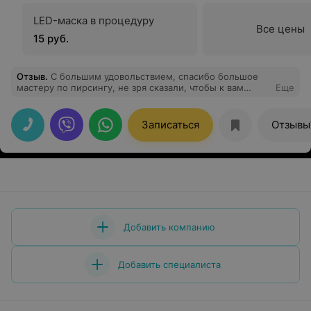
LED-маска в процедуру
Все цены
15 руб.
Отзыв
.
С большим удовольствием, спасибо большое
мастеру по пирсингу, не зря сказали, чтобы к вам
Еще
приходила, к вашему мастеру, все по делу, быстро, а
самое главное, не больно, я даже не поняла, когда она
все сделала.... Спасибо вам большое, я обязательно
Записаться
Отзывы
приду еще!!!
Добавить компанию
Добавить специалиста