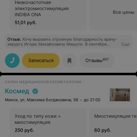
Низкочастотная
электромиостимуляция
Все цены
INDIBA ONA
51,01 руб.
Отзыв
.
Хочу выразить огромную благодарность врачу-
хирургу Игорю Михайловичу Мишуте. В сентябре
Еще
сделала верхнюю и нижнюю блефаропластику.
Операция прошла безболезненно. Прошло три месяца
и швы уже почти не видны. Результатом очень
407
Записаться
Отзывы
довольна и жалею лишь об одном, что не сделала это
раньше. Еще раз Вам огромное спасибо. Вы настоящий
профессионал, а так же очень чуткий, отзывчивый и
деликатный человек. Здоровья Вам, Игорь
САЛОН МЕДИЦИНСКОЙ КОСМЕТОЛОГИИ
Михайлович, и успехов. Хочу выразить благодарность
коллективу клиники Антес Мед за внимательное и
Космед
вежливое обслуживание. Ещё раз всем огромное
спасибо!!!
Минск, ул. Максима Богдановича, 56
до 21:00
Уход по типу кожи +
Миостимуляция те
миостимуляция
250 руб.
60 руб.