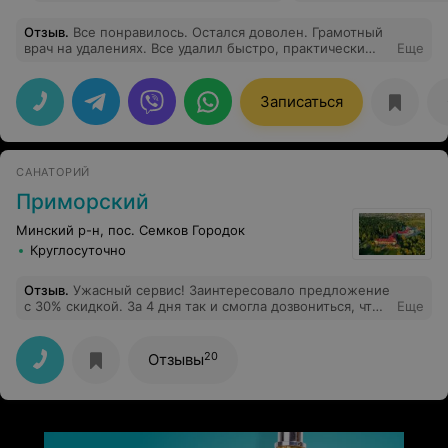
Отзыв
.
Все понравилось. Остался доволен. Грамотный
врач на удалениях. Все удалил быстро, практически
Еще
ничего не почувствовал.
Записаться
САНАТОРИЙ
Приморский
Минский р-н, пос. Семков Городок
Круглосуточно
Отзыв
.
Ужасный сервис! Заинтересовало предложение
с 30% скидкой. За 4 дня так и смогла дозвониться, что
Еще
бы забронировать тур и мне никто не перезвонил, хотя
я оставляла заявку. Очень расстроена, что потратила
столько сил и энергии. На viber отвечают с трудом и не
20
Отзывы
владеют информацией. Желание ехать в этот
санаторий пропало.