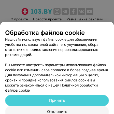
О проекте
Новости проекта
Размещение рекламы
Медицинский маркетинг
Публичный договор
Обработка файлов cookie
Пользовательское соглашение
Способы оплаты
Наш сайт использует файлы cookie для обеспечения
Вакансии
Партнеры
удобства пользователей сайта, его улучшения, сбора
Написать руководителю 103.by
статистики и предоставления персонализированных
рекомендаций.
Написать в поддержку
Персональные настройки cookie
Вы можете настроить параметры использования файлов
Обработка персональных данных
cookie или изменить свое согласие в более позднее время.
Для получения дополнительной информации о целях,
сроках и порядке использования файлов cookie вы
можете ознакомиться с нашей
Политикой обработки
файлов cookie
Принять
© 2026 ООО «Артокс Лаб», УНП 191700409
| 220012, Республика Беларусь,
г. Минск, улица Толбухина, 2, пом. 16 | help@103.by
Отклонить