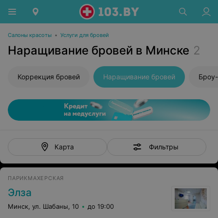
Салоны красоты
•
Услуги для бровей
Наращивание бровей в Минске
2
Коррекция бровей
Наращивание бровей
Броу
Фильтры
Карта
ПАРИКМАХЕРСКАЯ
Элза
Минск, ул. Шабаны, 10
до 19:00