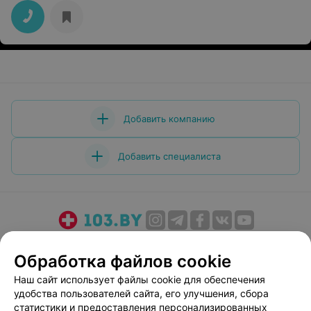
Добавить компанию
Добавить специалиста
О проекте
Новости проекта
Размещение рекламы
Обработка файлов cookie
Медицинский маркетинг
Публичный договор
Наш сайт использует файлы cookie для обеспечения
Пользовательское соглашение
Способы оплаты
удобства пользователей сайта, его улучшения, сбора
Вакансии
Партнеры
статистики и предоставления персонализированных