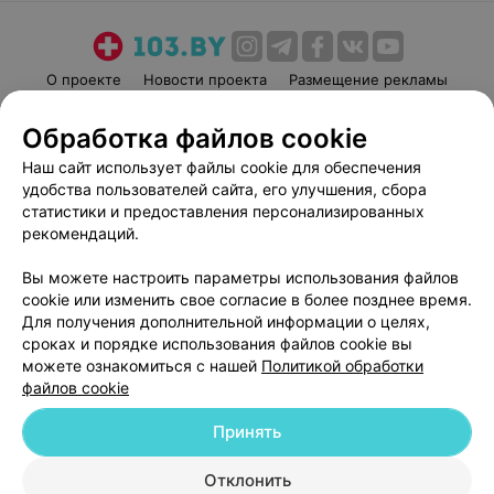
О проекте
Новости проекта
Размещение рекламы
Медицинский маркетинг
Публичный договор
Обработка файлов cookie
Пользовательское соглашение
Способы оплаты
Наш сайт использует файлы cookie для обеспечения
Вакансии
Партнеры
удобства пользователей сайта, его улучшения, сбора
Написать руководителю 103.by
статистики и предоставления персонализированных
рекомендаций.
Написать в поддержку
Персональные настройки cookie
Вы можете настроить параметры использования файлов
Обработка персональных данных
cookie или изменить свое согласие в более позднее время.
Для получения дополнительной информации о целях,
сроках и порядке использования файлов cookie вы
можете ознакомиться с нашей
Политикой обработки
файлов cookie
Принять
© 2026 ООО «Артокс Лаб», УНП 191700409
| 220012, Республика Беларусь,
г. Минск, улица Толбухина, 2, пом. 16 | help@103.by
Отклонить