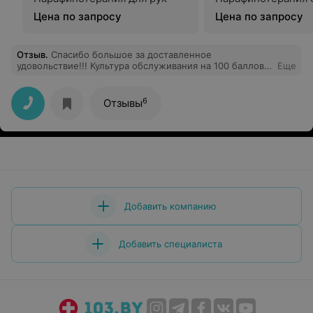
Цена по запросу
Цена по запросу
Отзыв
.
Спасибо большое за доставленное
удовольствие!!! Культура обслуживания на 100 баллов!!!
Еще
Мастера чудесные, очень тёплый приём.Делала 3
процедуры: кедровая бочка, пилинг и расслабляющий
массаж-девочки Вы волшебницы-процветания и всех
6
Отзывы
благ!!!
Добавить компанию
Добавить специалиста