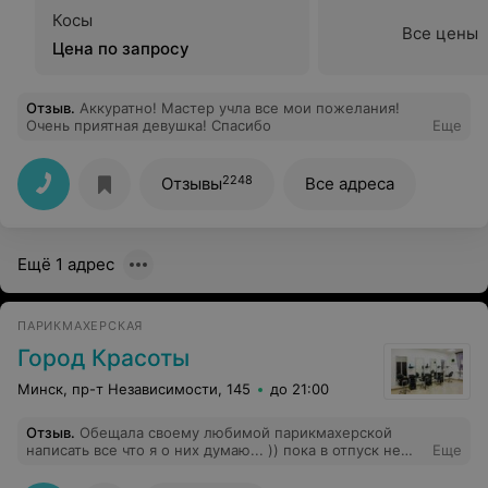
Косы
Все цены
Цена по запросу
Отзыв
.
Аккуратно! Мастер учла все мои пожелания!
Очень приятная девушка! Спасибо
Еще
2248
Отзывы
Все адреса
Ещё 1 адрес
ПАРИКМАХЕРСКАЯ
Город Красоты
Минск, пр-т Независимости, 145
до 21:00
Отзыв
.
Обещала своему любимой парикмахерской
написать все что я о них думаю... )) пока в отпуск не
Еще
уехала, все некогда было. Начну с общего моего
первого впечатления: парикмахерская гудит, шумит,