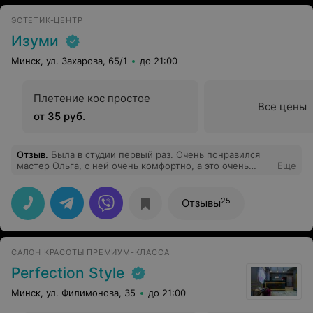
ЭСТЕТИК-ЦЕНТР
Изуми
Минск, ул. Захарова, 65/1
до 21:00
Плетение кос простое
Все цены
от 35 руб.
Отзыв
.
Была в студии первый раз. Очень понравился
мастер Ольга, с ней очень комфортно, а это очень
Еще
важно для меня! До этого посещала другую студия,
было больно, здесь же процедура с гелем, прошла
очень комфортно и я была удивлена, что практически
25
Отзывы
безболезненно. В общем, было что сравнить. Спасибо
огромное, буду посещать дальше!
САЛОН КРАСОТЫ ПРЕМИУМ-КЛАССА
Perfection Style
Минск, ул. Филимонова, 35
до 21:00