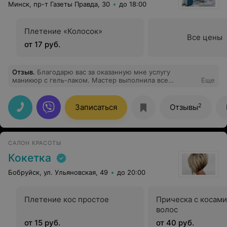
Минск, пр-т Газеты Правда, 30
до 18:00
Плетение «Колосок»
Все цены
от 17 руб.
Отзыв
.
Благодарю вас за оказанную мне услугу
маникюр с гель-лаком. Мастер выполнила все
Еще
аккуратно, идеально обработали мне кутикулу,
помогли определиться с цветом лака. Теперь я рада и
любуюсь своими красивыми ногтями.
2
Записаться
Отзывы
САЛОН КРАСОТЫ
Кокетка
Бобруйск, ул. Ульяновская, 49
до 20:00
Плетение кос простое
Прическа с косам
волос
от 15 руб.
от 40 руб.