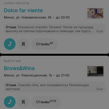
САЛОН КРАСОТЫ
Dolce far niente
Минск, ул. Нововиленская, 45
до 20:00
Отзыв
.
Огромное спасибо Татьяне! После ее процедур
выхожу из салона отдохнувшая и сияющая, как будто
Еще
после отпуска. За все время посещения данного
мастера увидела значительное улучшение кожи. Всем
довольна!
49
Отзывы
БЬЮТИ БАР
Brows&Wine
Минск, ул. Революционная, 7а
до 21:00
Отзыв
.
Спасибо Эле, все понравилось) Рекомендую
мастера)
Еще
2576
Отзывы