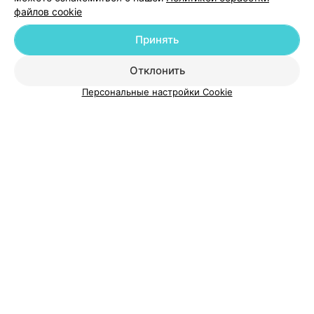
файлов cookie
Добавить компанию
Принять
Добавить специалиста
Отклонить
Персональные настройки Cookie
О проекте
Новости проекта
Размещение рекламы
Медицинский маркетинг
Публичный договор
Пользовательское соглашение
Способы оплаты
Вакансии
Партнеры
Написать руководителю 103.by
Написать в поддержку
Персональные настройки cookie
Обработка персональных данных