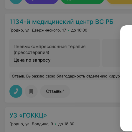
1134-й медицинский центр ВС РБ
Гродно, ул. Дзержинского, 17
до 16:00
Пневмокомпрессионная терапия
(прессотерапия)
Цена по запросу
Отзыв
.
Выражаю свою благодарность отделению хирургии а конкретно Тересе Сигезмундовне анастезиологу Андрею Александровичу за их профессионализм в работе а
7
Отзывы
УЗ «ГОККЦ»
Гродно, ул. Болдина, 9
до 18:30