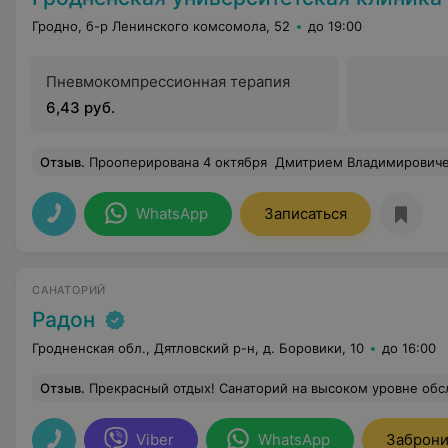
Гродно, б-р Ленинского комсомола, 52
до 19:00
Пневмокомпрессионная терапия
6,43 руб.
Отзыв
.
Прооперирована 4 октября Дмитрием Владимировичем. Вопросов вообще не возникает. Хочу выразить благодарность врачу и сказать большое ч
WhatsApp
Записаться
САНАТОРИЙ
Радон
Гродненская обл., Дятловский р-н, д. Боровики, 10
до 16:00
Отзыв
.
Прекрасный отдых! Санаторий на высоком уровне обслуживание и лечение . Питание 5 раз в день, кормят хорошо все вкусно хорошо подаётся. Большое количество разных процедур по разным видом заболевания. Мед. персонал приятный, общительный, дружелюбный. Номер удобный но маловат(тесновато). Прибывания в санатории плавное и мелодично
Viber
WhatsApp
Заброни