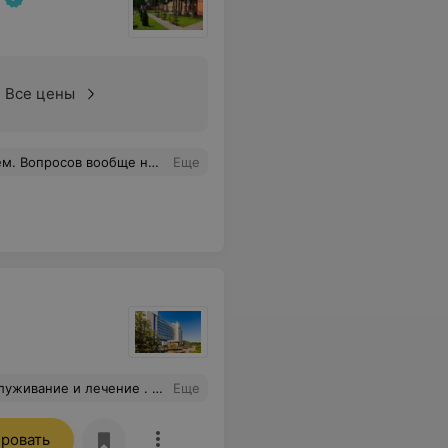
Все цены
еловеческое спасибо за внимание и Вашу непростую работу.
Еще
е. В свободное время можно прогуляться как по лесном массиву так вдоль водоёма на котором плавают утки и не прочь полакомиться с ваших рук.
Еще
ровать