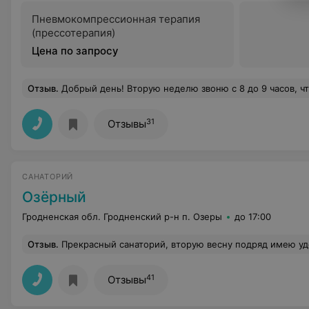
Пневмокомпрессионная терапия
(прессотерапия)
Цена по запросу
Отзыв
.
Добрый день! Вторую неделю звоню с 8 до 9 часов, чтобы записаться на УЗИ сердца. В результате после 9 часов подняли трубку и ответили, что дают всего по 10 та
31
Отзывы
САНАТОРИЙ
Озёрный
Гродненская обл. Гродненский р-н п. Озеры
до 17:00
Отзыв
.
Прекрасный санаторий, вторую весну подряд имею удовольствие отдыхать у вас. Прекрасная ифраструктура, неповторимые природные пейзажи и внимательный персонал делают 
41
Отзывы