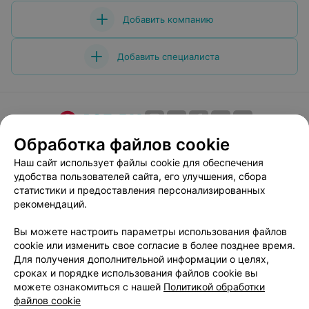
Добавить компанию
Добавить специалиста
Обработка файлов cookie
О проекте
Новости проекта
Размещение рекламы
Медицинский маркетинг
Публичный договор
Наш сайт использует файлы cookie для обеспечения
удобства пользователей сайта, его улучшения, сбора
Пользовательское соглашение
Способы оплаты
статистики и предоставления персонализированных
Вакансии
Партнеры
рекомендаций.
Написать руководителю 103.by
Вы можете настроить параметры использования файлов
Написать в поддержку
cookie или изменить свое согласие в более позднее время.
Персональные настройки cookie
Для получения дополнительной информации о целях,
сроках и порядке использования файлов cookie вы
Обработка персональных данных
можете ознакомиться с нашей
Политикой обработки
файлов cookie