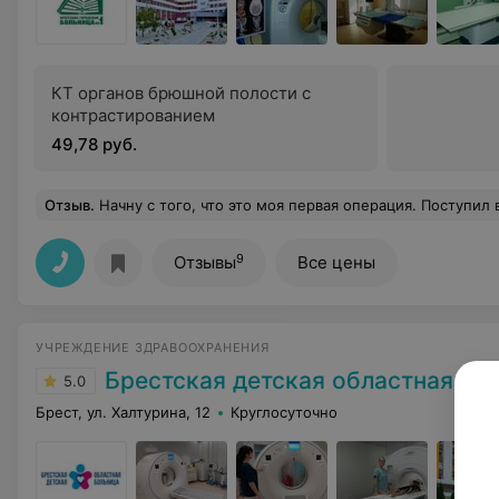
КТ органов брюшной полости с
контрастированием
49,78 руб.
Отзыв
.
Начну с того, что это моя первая операция. Поступил в эту больницу на плановую операцию паховой грыжи, которую в результате провёл с эстетически безупречным результатом, хирург Сергей Леонидович .Операцию провёл лапароскопическим методом. По моим ощущениям вмешательство было максимально деликатным. Так что уже через пару дней я был дома, чему, естественно был рад. Наркоз делали общий от наркоза отошёл, как говорится, по щелчку пальцев без последствий, за что отдельное спасибо анестезиологу. К сожалению, фамилию его не помню. И ещё один важный момент. Я обращался с паховой грыжей, а доктор у меня диагностировал и пупочную грыжу, с которой также 
9
Отзывы
Все цены
УЧРЕЖДЕНИЕ ЗДРАВООХРАНЕНИЯ
Брестская детская областная бо
5.0
Брест, ул. Халтурина, 12
Круглосуточно