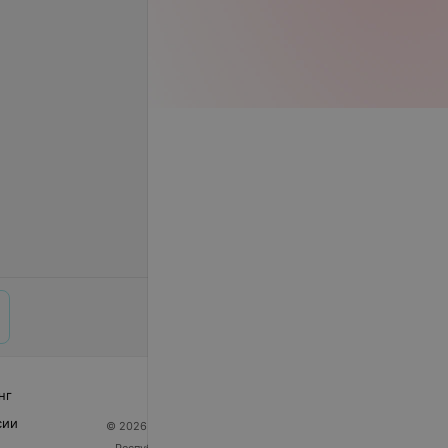
нг
сии
© 2026 ООО «Артокс Лаб», УНП 191700409
| 220012,
Республика Беларусь, г. Минск, улица Толбухина, 2,