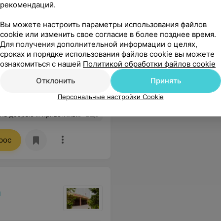
рекомендаций.
одростков. Современный
Вы можете настроить параметры использования файлов
cookie или изменить свое согласие в более позднее время.
Для получения дополнительной информации о целях,
сроках и порядке использования файлов cookie вы можете
ти с
КТ брюшной полости с
ознакомиться с нашей
Политикой обработки файлов cookie
нием (для
контрастным усилением (для
В
дан)
лиц с видом на жительство)
Отклонить
Принять
83,93 руб.
Персональные настройки Cookie
олизм, подход к ребёнку. Одним словам, врач от Бога, таких бы побольше и возможно меньше бы было больных деток
Еще
рос
а