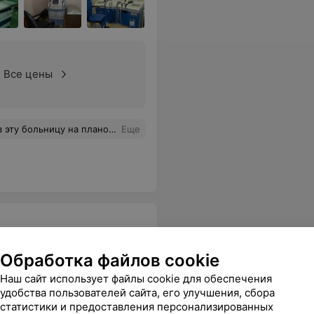
Все цены
благополучно справился в результате этой же операции. В общем, я остался очень доволен работой доктора ,побольше бы таких врачей .Хочется также отметить хорошую работу персонала хирургического отделения, сотрудники которого проявляют доброжелательность внимание и готовность помочь.
Еще
льница
Обработка файлов cookie
Наш сайт использует файлы cookie для обеспечения
удобства пользователей сайта, его улучшения, сбора
статистики и предоставления персонализированных