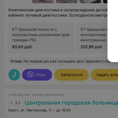
Комплексная диагностика и сопровождение детей и п
кабинет лучевой диагностики. Остеоденситометрия.
КТ брюшной полости с
КТ брюшной полос
контрастным усилением (для
контрастным усиле
граждан РБ)
иностранных граж
83,93 руб.
222,89 руб.
Отзыв
.
Не первый раз уже посещаем цент Здорового сна Очень добрые и приветливые работники на ресепшен, это во первых Во вторых медсестры и врачи всегда находят подход к своим пациентам. Ну и особую благодарность хочу выразить Лукашевич Марии Павловна, за её прафизи
Viber
Записаться
Задать воп
УЧРЕЖДЕНИЕ ЗДРАВООХРАНЕНИЯ
Центральная городская больниц
3.2
Брест, ул. Лактионова, 11
до 16:00