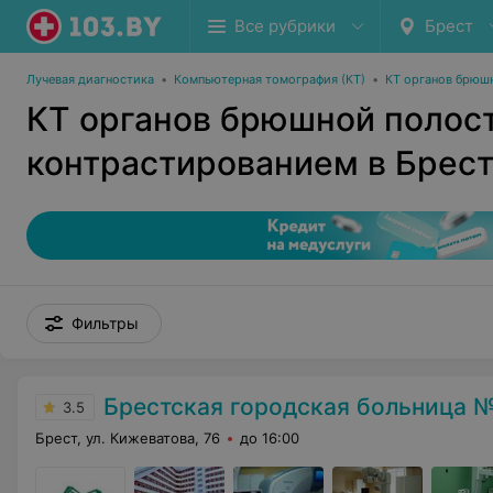
Все рубрики
Брест
Лучевая диагностика
•
Компьютерная томография (КТ)
•
КТ органов брюш
КТ органов брюшной полост
контрастированием в Брес
Фильтры
Брестская городская больница №
3.5
Брест, ул. Кижеватова, 76
до 16:00