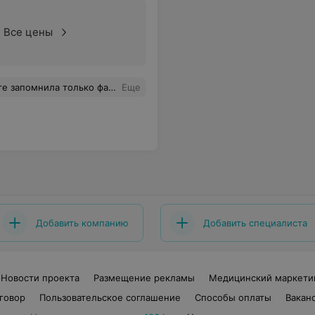
Все цены
Благодарю Сразу видно,человек на своем месте!!! Проводила холтеровское мониторирование в ЦГБ!
Еще
Добавить компанию
Добавить специалиста
Новости проекта
Размещение рекламы
Медицинский маркети
говор
Пользовательское соглашение
Способы оплаты
Вакан