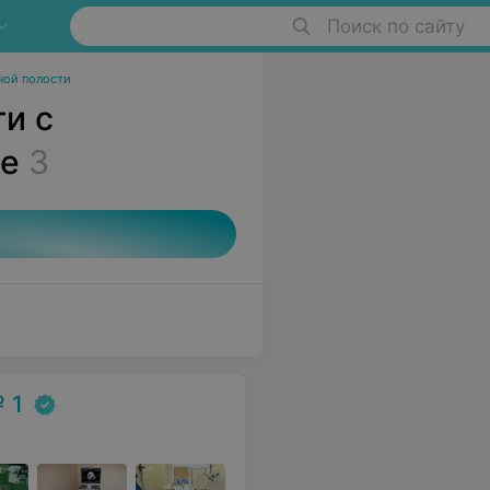
Поиск по сайту
ной полости
и с
те
3
 1