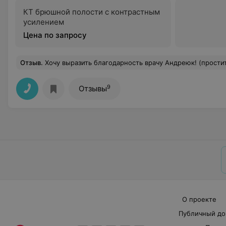
КТ брюшной полости с контрастным
усилением
Цена по запросу
Отзыв
.
Хочу выразить благодарность врачу Андреюк! (простите запомнила только фамилию) за такое подробное объяснение и комментарии по поводу холтеровского мониторирования!!! С теплой улыбкой отвечала на все мои вопросы!!! 
9
Отзывы
О проекте
Публичный до