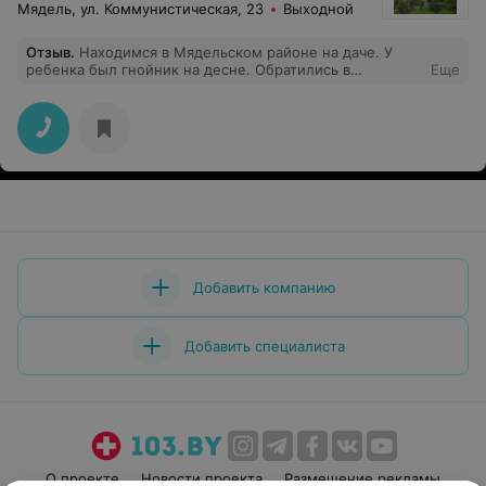
Мядель, ул. Коммунистическая, 23
Выходной
Отзыв
.
Находимся в Мядельском районе на даче. У
ребенка был гнойник на десне. Обратились в
Еще
Мядельскую ЦРБ. Приняли без проблем и вопросов.
Стоматолог быстро обработала десну, дала
рекомендации. Спасибо за оперативность и
вежливость!
Добавить компанию
Добавить специалиста
О проекте
Новости проекта
Размещение рекламы