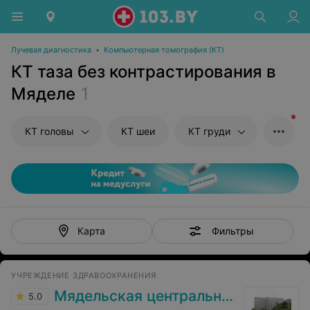
Лучевая диагностика
•
Компьютерная томография (КТ)
КТ таза без контрастирования в
Мяделе
1
КТ головы
КТ шеи
КТ груди
Фильтры
Карта
УЧРЕЖДЕНИЕ ЗДРАВООХРАНЕНИЯ
Мядельская центральная районная больница
5.0