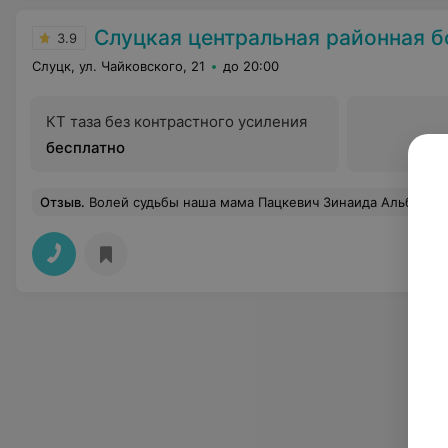
Слуцкая центральная районная 
3.9
Слуцк, ул. Чайковского, 21
до 20:00
КТ таза без контрастного усиления
бесплатно
Отзыв
.
Волей судьбы наша мама Пацкевич Зинаида Альбертовна оказалась в травматологическом отделении .Ей сделали операцию.Хотим выразить особую благадарность врачу- оператору, заведующему отделения Акаемову Юрию Викторовичу за его высокий професионализм и хорошее отношение .А также выражаем благодарность ассистентам И. В.и Н.П,анестезиологу Ю.А. и операционной медсестре В .А В этом отдел