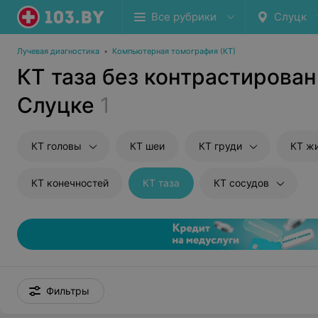
Все рубрики
Слуцк
Лучевая диагностика
•
Компьютерная томография (КТ)
КТ таза без контрастирован
Слуцке
1
КТ головы
КТ шеи
КТ груди
КТ ж
КТ конечностей
КТ таза
КТ сосудов
Фильтры