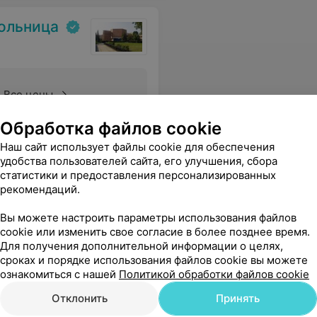
больница
Все цены
Обработка файлов cookie
ении очень хороший , чуткий коллектив.Хотим пожелать им крепкого здоровья ,удачи и терпенья в их не лёгком труде.С увожением и огромной благодарностью от ее детей!
Еще
Наш сайт использует файлы cookie для обеспечения
удобства пользователей сайта, его улучшения, сбора
статистики и предоставления персонализированных
рекомендаций.
Вы можете настроить параметры использования файлов
cookie или изменить свое согласие в более позднее время.
Для получения дополнительной информации о целях,
сроках и порядке использования файлов cookie вы можете
ознакомиться с нашей
Политикой обработки файлов cookie
Отклонить
Принять