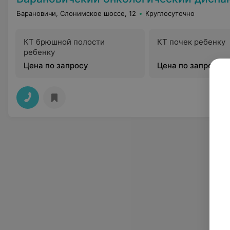
Барановичи, Слонимское шоссе, 12
Круглосуточно
КТ брюшной полости
КТ почек ребенку
ребенку
Цена по запросу
Цена по запросу