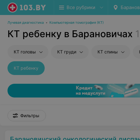
Все рубрики
Баранов
Лучевая диагностика
•
Компьютерная томография (КТ)
КТ ребенку в Барановичах
1
КТ головы
КТ груди
КТ спины
КТ ребенку
Фильтры
Барановичский онкологический диспа