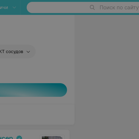
ичи
Поиск по сайту
КТ сосудов
нсер