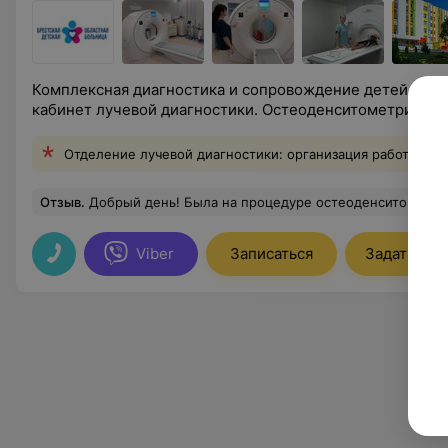
Комплексная диагностика и сопровождение детей и п
кабинет лучевой диагностики. Остеоденситометрия.
Отделение лучевой диагностики: организация работы и и
Отзыв
.
Добрый день! Была на процедуре остеоденситометрии. Исследование проводиться в комфортных условиях, медицинский персонал подробно объяс
Viber
Записаться
Задать воп