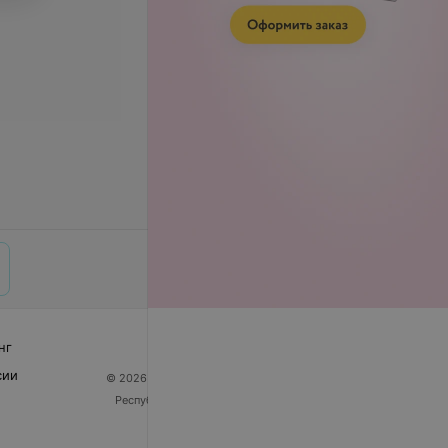
нг
сии
© 2026 ООО «Артокс Лаб», УНП 191700409
| 220012,
Республика Беларусь, г. Минск, улица Толбухина, 2,
пом. 16 | help@103.by
Служба поддержки
+375 291212755