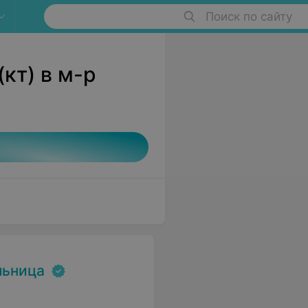
Поиск по сайту
кт) в м-р
льница