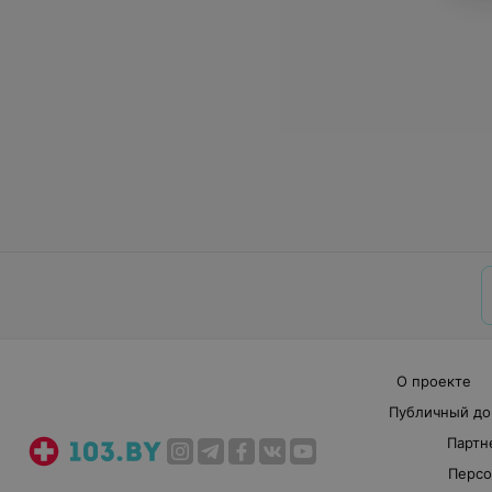
О проекте
Публичный до
Партн
Персо