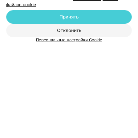
файлов cookie
Принять
О проекте
Новости проекта
Размещение рекламы
Отклонить
Медицинский маркетинг
Публичный договор
Персональные настройки Cookie
Пользовательское соглашение
Способы оплаты
Вакансии
Партнеры
Написать руководителю 103.by
Написать в поддержку
Персональные настройки cookie
Обработка персональных данных
© 2026 ООО «Артокс Лаб», УНП 191700409
| 220012, Республика Беларусь,
г. Минск, улица Толбухина, 2, пом. 16 | help@103.by