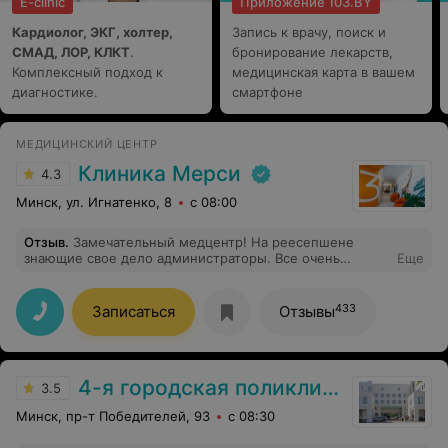
E-clinic
Приложение 103.BY
Кардиолог, ЭКГ, холтер,
Запись к врачу, поиск и
СМАД, ЛОР, КЛКТ
.
бронирование лекарств,
Комплексный подход к
медицинская карта в вашем
диагностике.
смартфоне
МЕДИЦИНСКИЙ ЦЕНТР
Клиника Мерси
4.3
Минск, ул. Игнатенко, 8
с 08:00
Отзыв
.
Замечательный медцентр! На реесепшене
знающие свое дело администраторы. Все очень
Еще
прекрасно организовано: сервис на высшем уровне,
нет очередей, атмосфера замечательная. Специалисты
квалифицированные, грамотные, очень ответственно
433
Записаться
Отзывы
относятся к своей работе. Спасибо!
4-я городская поликлиника
3.5
Минск, пр-т Победителей, 93
с 08:30