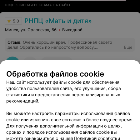
ЭФФЕКТИВНАЯ РЕКЛАМА НА САЙТЕ
РНПЦ «Мать и дитя»
5.0
Минск, ул. Орловская, 66
Выходной
Отзыв
.
Очень хороший врач. Профессионал своего
дела! Обратились по непростому вопросу,
Еще
внимательно осмотрела ребенка, дала рекомендации
по существу проблемы, направила на нужные
дообследования. До этого, обращались к нескольким
10
Отзывы
специалистам в частные медицинские центры по
Обработка файлов cookie
нашему вопросу. Но должной консультации так и не
получили.
Наш сайт использует файлы cookie для обеспечения
удобства пользователей сайта, его улучшения, сбора
статистики и предоставления персонализированных
рекомендаций.
Добавить компанию
Вы можете настроить параметры использования файлов
cookie или изменить свое согласие в более позднее время.
Для получения дополнительной информации о целях,
Добавить специалиста
сроках и порядке использования файлов cookie вы
можете ознакомиться с нашей
Политикой обработки