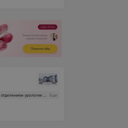
о относится и ко всему коллективу урологии. Спасибо огромное за Ваш нелегкий, но необходимый труд. Низкий поклон и самые искренние слова благодарности!
Еще