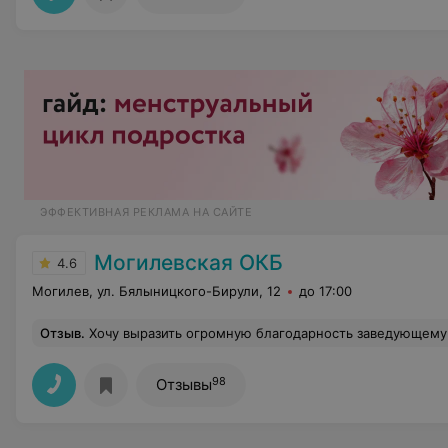
ЭФФЕКТИВНАЯ РЕКЛАМА НА САЙТЕ
Могилевская ОКБ
4.6
Могилев, ул. Бялыницкого-Бирули, 12
до 17:00
Отзыв
.
Хочу выразить огромную благодарность заведующему отделением урологии Багрицевичу Николаю Викторовичу, врачу Лазаренко Тимофею Александровичу за отношение к своей работе- в первую очередь, за внимательный и ответственный подход в лечении, проведенном хирургическом вмешательстве и последующем восстановлении после операции. Профессионалы с большой буквы , эт
98
Отзывы