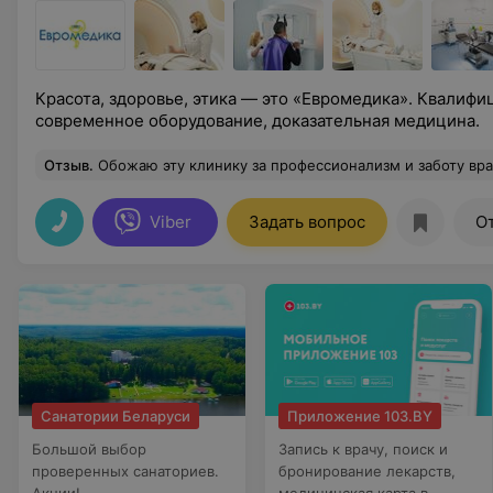
Красота, здоровье, этика — это «Евромедика». Квалифи
современное оборудование, доказательная медицина.
Отзыв
.
Обожаю эту клинику за профессионализм и заботу врачей — всегда чувствуешь, что о тебе действительно заботятся! Атмосфера уютная, персонал внимательный, а лечение действительно помогает.Рекомендую Евромедику всем, кто ищет квалифицированную медицинскую помощь. Прекрасный невроло
Viber
Задать вопрос
О
Санатории Беларуси
Приложение 103.BY
Большой выбор
Запись к врачу, поиск и
проверенных санаториев.
бронирование лекарств,