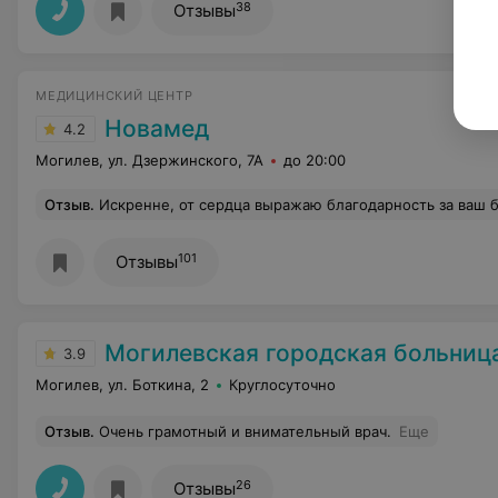
38
Отзывы
МЕДИЦИНСКИЙ ЦЕНТР
Новамед
4.2
Могилев, ул. Дзержинского, 7А
до 20:00
Отзыв
.
Искренне, от сердца выражаю благодарность за ваш бесценный труд, высокий профессионализм и трепетное отношение к пациентам. Ковалкина Вера Васильевна самый заботливый
101
Отзывы
Могилевская городская больница скорой медици
3.9
Могилев, ул. Боткина, 2
Круглосуточно
Отзыв
.
Очень грамотный и внимательный врач.
Еще
26
Отзывы