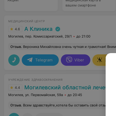
Акции!
медицинская карта в
вашем смартфоне
МЕДИЦИНСКИЙ ЦЕНТР
А Клиника
4.6
Могилев, пер. Комиссариатский, 29/1
до 21:00
Отзыв
.
Вероника Михайловна очень чуткая и грамотная! Внимательно и аккуратно обращается с ребёнком, дала 
Telegram
Viber
Запис
УЧРЕЖДЕНИЕ ЗДРАВООХРАНЕНИЯ
Могилевский областной лечебно-диагностичес
4.4
Могилев, ул. Первомайская, 59а
до 20:45
Отзыв
.
Всем здравствуйте,хотела бы оставить свой отзыв касаемо АМНИОЦИНТЕЗА,Девочки,не бойтесь этой процедуры,в центре работают очень внимательные врачи,сделают УЗИ,проконсультируют ,дадут рекомендации,сама процедура не такая и болезненная и страшная как расписывают в интернете.Я ни разу не пожалела что сделала её ,зато теп