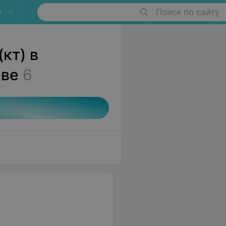
в
Поиск по сайту
кт) в
еве
6