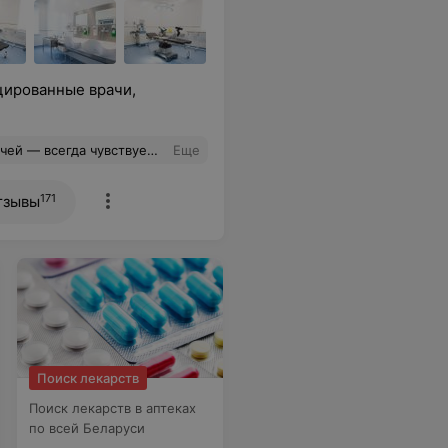
цированные врачи,
г Пусикова Екатерина Александровна, профессионализм и человечность делают процесс лечения максимально комфортным!!!
Еще
171
тзывы
Поиск лекарств
Поиск лекарств в аптеках
по всей Беларуси