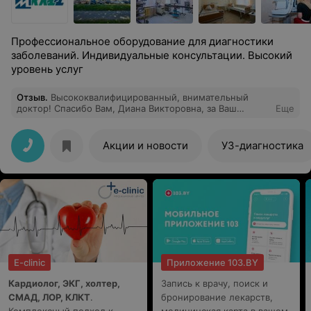
Профессиональное оборудование для диагностики
заболеваний. Индивидуальные консультации. Высокий
уровень услуг
Отзыв
.
Высококвалифицированный, внимательный
доктор! Спасибо Вам, Диана Викторовна, за Ваш
Еще
профессионализм и чуткое отношение к людям,
которые нуждаются в Вашей помощи!
Акции и новости
УЗ-диагностика
E-clinic
Приложение 103.BY
Кардиолог, ЭКГ, холтер,
Запись к врачу, поиск и
СМАД, ЛОР, КЛКТ
.
бронирование лекарств,