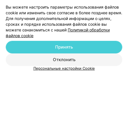
Добавить компанию
Вы можете настроить параметры использования файлов
cookie или изменить свое согласие в более позднее время.
Для получения дополнительной информации о целях,
Добавить специалиста
сроках и порядке использования файлов cookie вы
можете ознакомиться с нашей
Политикой обработки
файлов cookie
Принять
О проекте
Новости проекта
Размещение рекламы
Отклонить
Медицинский маркетинг
Публичный договор
Персональные настройки Cookie
Пользовательское соглашение
Способы оплаты
Вакансии
Партнеры
Написать руководителю 103.by
Написать в поддержку
Персональные настройки cookie
Обработка персональных данных