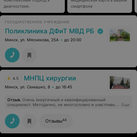
Комплексный подход к
медицинская карта в вашем
диагностике.
смартфоне
ГОСУДАРСТВЕННОЕ УЧРЕЖДЕНИЕ
Поликлиника ДФиТ МВД РБ
Минск, ул. Мясникова, 25А
до 20:00
МНПЦ хирургии
4.5
Минск, ул. Семашко, 8
до 16:45
Отзыв
.
Очень энергичный и квалифицированный
специалист. Методично, не многословно и участливо
Еще
вникает в вашу проблему. Даёт очень грамотные
консультации. Бескорыстно делиться всем доступным.
Красивая женщина. Большое спасибо.
44
Отзывы