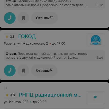
Отзыв
.
Багинский Феликс Владимирович
замечательный врач! Профессионал своего дела!
Еще
Мягко, корректно, доступно и с юмором все
обьясняет! Такой врач меняет оношение и веру во
врачей в лучшую сторону. Выражаю ему огромную
42
Отзывы
благодарность!
ГОКОД
3.1
Гомель, ул. Медицинская, 2
до 17:00
Отзыв
.
Посетила данный центр, т.к. не получилось
попасть в другой медицинский центр. Если
Еще
необходимо пройти УЗИ - всегда только сюда.
Отличный специалист, все быстро, аккуратно. Прием
прошел хорошо, мне все понравилось.
12
Отзывы
ГУ
РНПЦ радиационной медицины
3.8
ул. Ильича, 290
до 20:00