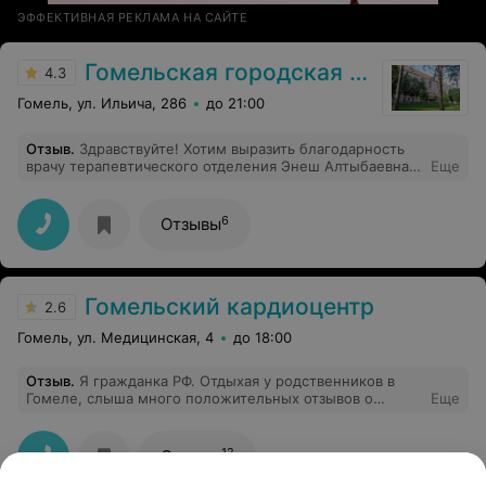
ЭФФЕКТИВНАЯ РЕКЛАМА НА САЙТЕ
Гомельская городская клиническая больница №3
4.3
Гомель, ул. Ильича, 286
до 21:00
Отзыв
.
Здравствуйте! Хотим выразить благодарность
врачу терапевтического отделения Энеш Алтыбаевна.
Еще
Очень чуткий,внимательный,отзывчивый человек.К
каждому пациенту имеет подход и понимание.Никто
не остался без ее чуткого внимания и лечения .
6
Отзывы
Спасибо вам большое за ваш нелегкий труд.Успехов в
работе,карьерного роста.С благодарностью 7 палата
Гомельский кардиоцентр
2.6
Гомель, ул. Медицинская, 4
до 18:00
Отзыв
.
Я гражданка РФ. Отдыхая у родственников в
Гомеле, слыша много положительных отзывов о
Еще
клинике, решила съездить на консультацию к
кардиохирургу (есть необходимость в хирургическом
лечении). Грамотная консультация, доходчивое
12
Отзывы
объяснение врача, да и в добавок стоимость лечения
меня устраивает. Спасибо за Ваш труд!