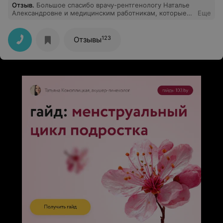
Отзыв
.
Большое спасибо врачу-рентгенологу Наталье
Александровне и медицинским работникам, которые
Еще
участвовали в проведении исследования КТ 29.05.2024
года, это профессионалы и просто очень добрые
люди. Дай ВАМ Бог здоровья❗
123
Отзывы