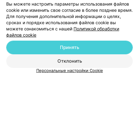
Добавить компанию
Вы можете настроить параметры использования файлов
cookie или изменить свое согласие в более позднее время.
Для получения дополнительной информации о целях,
Добавить специалиста
сроках и порядке использования файлов cookie вы
можете ознакомиться с нашей
Политикой обработки
файлов cookie
Принять
О проекте
Новости проекта
Размещение рекламы
Отклонить
Медицинский маркетинг
Публичный договор
Персональные настройки Cookie
Пользовательское соглашение
Способы оплаты
Вакансии
Партнеры
Написать руководителю 103.by
Написать в поддержку
Персональные настройки cookie
Обработка персональных данных