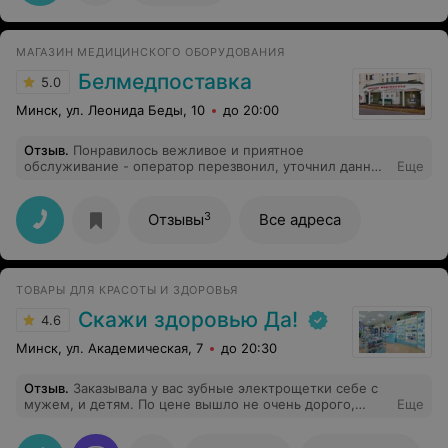
МАГАЗИН МЕДИЦИНСКОГО ОБОРУДОВАНИЯ
Белмедпоставка
5.0
Минск, ул. Леонида Беды, 10
до 20:00
Отзыв
.
Понравилось вежливое и приятное
обслуживание - оператор перезвонил, уточнил данные
Еще
по заказу. Все пришло отлично упакованное и в
идеальном состоянии. Быстрая доставка! Спасибо за
Вашу работу!
3
Отзывы
Все адреса
ТОВАРЫ ДЛЯ КРАСОТЫ И ЗДОРОВЬЯ
Скажи здоровью Да!
4.6
Минск, ул. Академическая, 7
до 20:30
Отзыв
.
Заказывала у вас зубные электрощетки себе с
мужем, и детям. По цене вышло не очень дорого,
Еще
щетки работают исправно, очень качественные и
удобные в использовании. Уже присмотрела себе еще