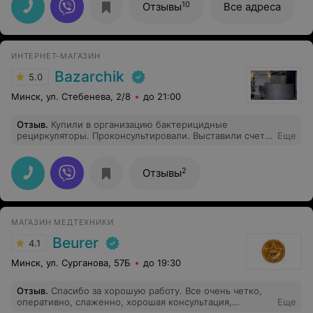
пару позиций в магазине, поэтому буду 100%
10
Отзывы
Все адреса
заказывать еще.
ИНТЕРНЕТ-МАГАЗИН
Bazarchik
5.0
Минск, ул. Стебенева, 2/8
до 21:00
Отзыв
.
Купили в организацию бактерицидные
рециркуляторы. Проконсультировали. Выставили счет.
Еще
Поставили в наш адрес. Рекомендую.
2
Отзывы
МАГАЗИН МЕДТЕХНИКИ
Beurer
4.1
Минск, ул. Сурганова, 57Б
до 19:30
Отзыв
.
Спасибо за хорошую работу. Все очень четко,
оперативно, слаженно, хорошая консультация,
Еще