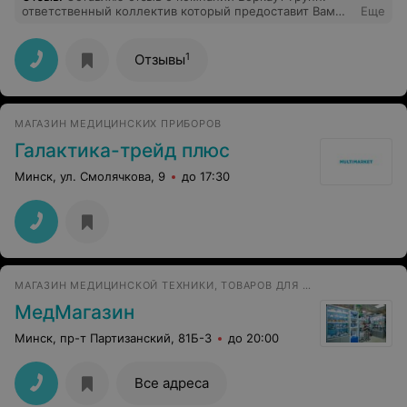
ответственный коллектив который предоставит Вам
Еще
всю необходимую информацию по оборудованию для
физиотерапии. Покупали у них аппарат УЗТ-1.01Ф -
доставка была осуществлена в кратчайшие сроки, все
1
Отзывы
необходимые документы прилагались к аппарату.
Доставка осуществлялась инженером который:
распаковал, подключил и обучил персонал
использовать аппарат
МАГАЗИН МЕДИЦИНСКИХ ПРИБОРОВ
Галактика-трейд плюс
Минск, ул. Смолячкова, 9
до 17:30
МАГАЗИН МЕДИЦИНСКОЙ ТЕХНИКИ, ТОВАРОВ ДЛЯ ЗДОРОВЬЯ И РЕАБИЛИТАЦИИ
МедМагазин
Минск, пр-т Партизанский, 81Б-3
до 20:00
Все адреса