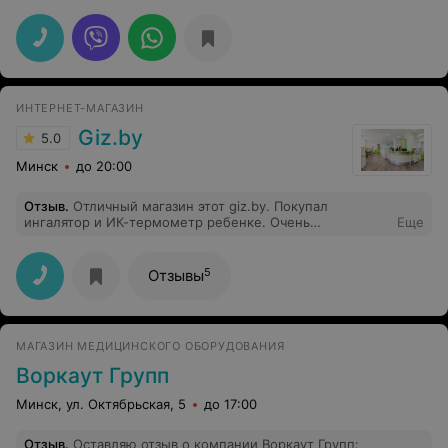
приятное общение! С удовольствием буду приобретать
товары в этом магазине.
ИНТЕРНЕТ-МАГАЗИН
Giz.by
5.0
Минск
до 20:00
Отзыв
.
Отличный магазин этот giz.by. Покупал
ингалятор и ИК-термометр ребенкe. Очень
Еще
понравилась консультация продавца, все грамотно и
детально рассказал, объяснил (звонил в другой
магазин - там ответили: читайте описание на сайте !
5
Отзывы
Вообще жесть). Привезли с чеком (!) и гарантийным
талоном. Кстати, удобно очень - у курьера терминал
для карточек есть.
МАГАЗИН МЕДИЦИНСКОГО ОБОРУДОВАНИЯ
Воркаут Групп
Минск, ул. Октябрьская, 5
до 17:00
Отзыв
.
Оставляю отзыв о компании Воркаут Групп: