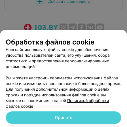
Добавить специалиста
О проекте
Новости проекта
Размещение рекламы
Обработка файлов cookie
Медицинский маркетинг
Публичный договор
Наш сайт использует файлы cookie для обеспечения
Пользовательское соглашение
Способы оплаты
удобства пользователей сайта, его улучшения, сбора
Вакансии
Партнеры
статистики и предоставления персонализированных
рекомендаций.
Написать руководителю 103.by
Написать в поддержку
Вы можете настроить параметры использования файлов
cookie или изменить свое согласие в более позднее время.
Персональные настройки cookie
Для получения дополнительной информации о целях,
Обработка персональных данных
сроках и порядке использования файлов cookie вы
можете ознакомиться с нашей
Политикой обработки
файлов cookie
Принять