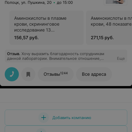
Полоцк, ул. Пушкина, 20
до 15:00
Аминокислоты в плазме
Аминокислоты в п
крови, скрининговое
крови, 48 показат
исследование 13
показателей
156,57 руб.
271,15 руб.
Отзыв
.
Хочу выразить благодарность сотрудникам
данной лаборатории. Внимательное отношение,
Еще
оформили заказ быстро, медсестра в процедурном
кабинете сделала забор крови быстро и не больно..
Особенно приятно было получить бесплатную
1244
Отзывы
Все адреса
консультацию врача. В следующий раз приду сдавать
анализы именно к вам. Спасибо за профессионализм!
Добавить компанию