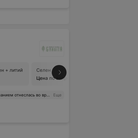
ен + литий
Селен
В
Цена по запросу
 спасибо. Рад, что попал к ней на прием.
Еще