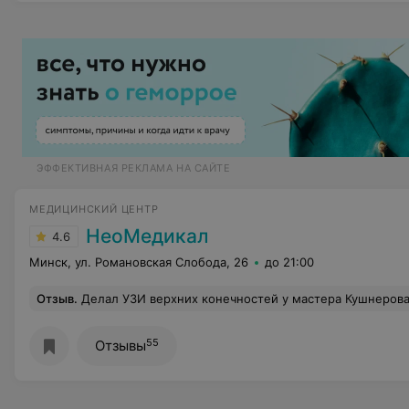
ЭФФЕКТИВНАЯ РЕКЛАМА НА САЙТЕ
МЕДИЦИНСКИЙ ЦЕНТР
НеоМедикал
4.6
Минск, ул. Романовская Слобода, 26
до 21:00
Отзыв
.
Делал УЗИ верхних конечностей у мастера Кушнерова Александра Ивановича. За целый месяц хождения по врачам, в том числе и платным, и известным специалистам, никто не мог объяснить мне симптомы, которые казались всем необычными, и многие отделывались советами пойти к неврологу (который тоже ничего не посоветовал), а то и к психиатру. Я проверялся в том числе из-за того, что ранее был тромбоз. Александр Иванович нашёл проблему (или часть проблемы) не там, где я искал, совершенно по своей инициативе (бесплатно) проверил сустав, рядом с которым были болевые ощущения и обнаружил. Затем посоветовал, где искать ещё, что делать, и популярно ответил на вопросы, на которые хмыкали остальные врач
55
Отзывы