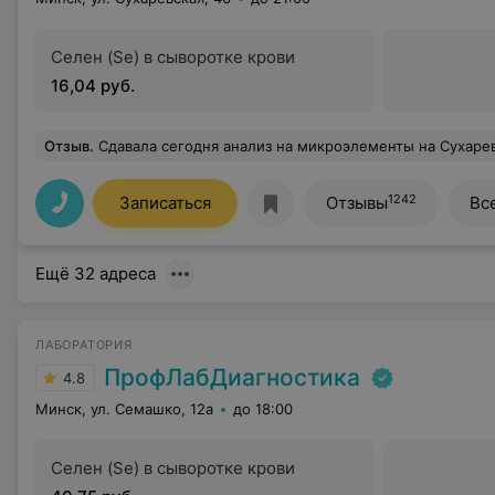
Селен (Se) в сыворотке крови
16,04 руб.
Отзыв
.
Сдавала сегодня анализ на микроэлементы на Сухаревской. Спасибо девчатам за хороший сервис, и за рекомендацию профиля "Сильные волосы, крепкие ногти". Пом
1242
Записаться
Отзывы
Вс
Ещё 32 адреса
ЛАБОРАТОРИЯ
ПрофЛабДиагностика
4.8
Минск, ул. Семашко, 12а
до 18:00
Селен (Se) в сыворотке крови