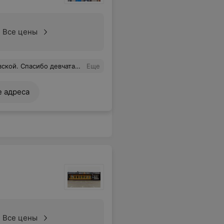
Все цены
ожет более всесторонне оценить по анализам мою проблему. Спасибо.
Еще
е адреса
Все цены