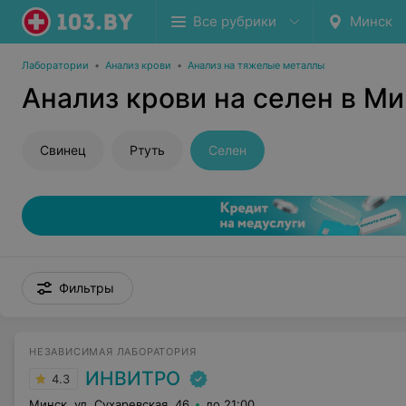
Все рубрики
Минск
Лаборатории
•
Анализ крови
•
Анализ на тяжелые металлы
Анализ крови на селен в М
Свинец
Ртуть
Селен
Фильтры
НЕЗАВИСИМАЯ ЛАБОРАТОРИЯ
ИНВИТРО
4.3
Минск, ул. Сухаревская, 46
до 21:00