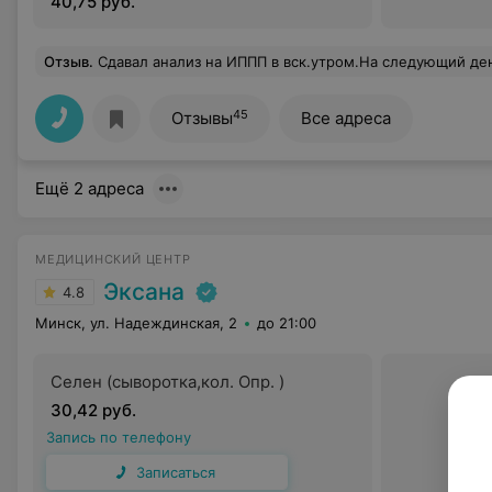
40,75 руб.
Отзыв
.
Сдавал анализ на ИППП в вск.утром.На следующий день до 17:00 анализ был готов.Приятно удивил
45
Отзывы
Все адреса
Ещё 2 адреса
МЕДИЦИНСКИЙ ЦЕНТР
Эксана
4.8
Минск, ул. Надеждинская, 2
до 21:00
Селен (сыворотка,кол. Опр. )
30,42 руб.
Запись по телефону
Записаться