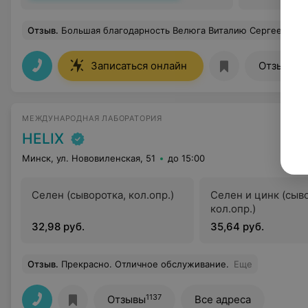
Отзыв
.
Большая благодарность Велюга Виталию Сергеевичу. Потрясающий специалист. Очень грамотный, добрый и внимательный специалист. Все подробно рассказывает. Всегда в хорошем настро
12
Записаться онлайн
Отзывы
МЕЖДУНАРОДНАЯ ЛАБОРАТОРИЯ
HELIX
Минск, ул. Нововиленская, 51
до 15:00
Селен (сыворотка, кол.опр.)
Селен и цинк (сыв
кол.опр.)
32,98 руб.
35,64 руб.
Отзыв
.
Прекрасно. Отличное обслуживание.
Еще
1137
Отзывы
Все адреса