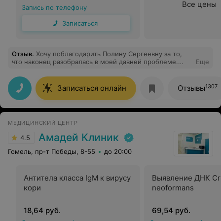
Все цены
Запись по телефону
Записаться
Отзыв
.
Хочу поблагодарить Полину Сергеевну за то,
что наконец разобралась в моей давней проблеме.
Еще
Долгие годы при осмотрах никто не видел аденоиды,
списывая всё на вазомоторный ринит или кривую
перегородку. Полина Сергеевна с первого приема
1307
Записаться онлайн
Отзывы
заподозрила причину, назначила нужные исследования
и подтвердила диагноз. У меня наконец-то появился
четкий план лечения и надежда на полное
выздоровление!!!!
МЕДИЦИНСКИЙ ЦЕНТР
Амадей Клиник
4.5
Гомель, пр-т Победы, 8-55
до 20:00
Антитела класса IgМ к вирусу
Выявление ДНК Cr
кори
neoformans
18,64 руб.
69,54 руб.