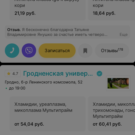
кори
кори
21,19 руб.
18,64 руб.
Отзыв
.
Я бесконечно благодарна Татьяне
Владимировне Янушко за счастье иметь четверо
Еще
здоровых, красивых и умных внуков! За ее
человечность, внимание, терпение и
профессионализм! Все беременности были сложные.
178
Записаться
Отзывы
Благодаря ей, специалистам Вашего центра - итог
счастливый! Я не раз обращалась по разным вопросам
здоровья в Ваш центр. Очень хорошие впечатления от
результатов, от персонала. Советую всем своим
Гродненская университетская клиника
знакомым и всегда слышу от них только позитивное! А,
4.7
главное, именно после трудов Ваших, мамочками
Гродно, б-р Ленинского комсомола, 52
становятся, даже те, кому в центрах Минска
рекомендовано было ЭКО! Успехов Вам в Вашей
до 19:00
работе! Спасибо большое!
Хламидии, уреаплазма,
Хламидии, микопл
микоплазма Мультипрайм
трихомонады, гон
Мультипрайм
от 54,04 руб.
от 60,41 руб.