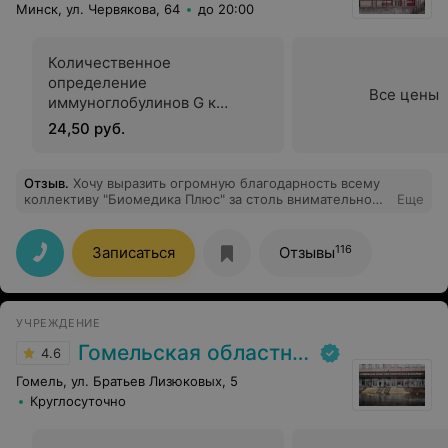
Минск, ул. Червякова, 64
до 20:00
Количественное
определение
Все цены
иммуноглобулинов G к
вирусу кори
24,50 руб.
Отзыв
.
Хочу выразить огромную благодарность всему
коллективу "Биомедика Плюс" за столь внимательное
Еще
и душевное отношение к пациентам! Желаю Вам
огромнейшего здоровья и процветания!
116
Записаться
Отзывы
УЧРЕЖДЕНИЕ
Гомельская областная клиническая больница
4.6
Гомель, ул. Братьев Лизюковых, 5
Круглосуточно