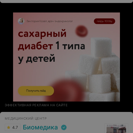
еще не один раз осматривал шов, терпеливо отвечал
на все мои вопросы.
Добрый,отзывчивый,симпатичный,прекрасный человек
и доктор!!! С таким докторам не страшна никакая
операция!! СПАСИБО ВАМ за качественную работу и
душевное отношение!!!
ЭФФЕКТИВНАЯ РЕКЛАМА НА САЙТЕ
МЕДИЦИНСКИЙ ЦЕНТР
Биомедика
4.7