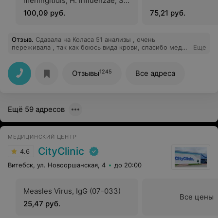
meningitidis, H. influenzae, S.
Pneumoniae
100,09 руб.
75,21 руб.
Отзыв
.
Сдавала на Коласа 51 анализы , очень
переживала , так как боюсь вида крови, спасибо мед
Еще
персоналу и администратору, что подбодрили и
успокоили , с вами не страшно
1245
Отзывы
Все адреса
Ещё 59 адресов
МЕДИЦИНСКИЙ ЦЕНТР
CityClinic
4.6
Витебск, ул. Новооршанская, 4
до 20:00
Measles Virus, IgG (07-033)
Все цены
25,47 руб.