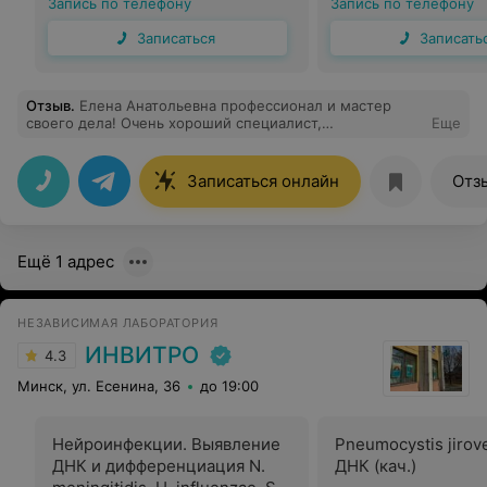
Запись по телефону
Запись по телефону
Записаться
Записать
Отзыв
.
Елена Анатольевна профессионал и мастер
своего дела! Очень хороший специалист,
Еще
внимательный к деталям. Очень приятно попасть к
такому специалисту на прием. Спасибо большое!
Записаться онлайн
Отз
Ещё 1 адрес
НЕЗАВИСИМАЯ ЛАБОРАТОРИЯ
ИНВИТРО
4.3
Минск, ул. Есенина, 36
до 19:00
Нейроинфекции. Выявление
Pneumocystis jirovec
ДНК и дифференциация N.
ДНК (кач.)