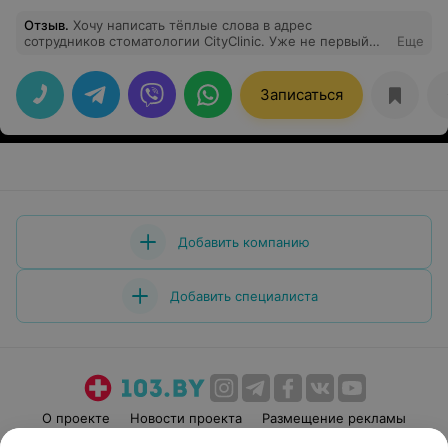
Отзыв
.
Хочу написать тёплые слова в адрес
сотрудников стоматологии CityClinic. Уже не первый
Еще
раз прихожу к вам и всегда приятно видеть
приветливый и компетентный персонал . Особенно
хочу отметить Тихонова Сергея Николаевича, спасибо
Записаться
за ваш профессионализм! Желаю вашей клинике
дальнейшего процветания.
Добавить компанию
Добавить специалиста
О проекте
Новости проекта
Размещение рекламы
Медицинский маркетинг
Публичный договор