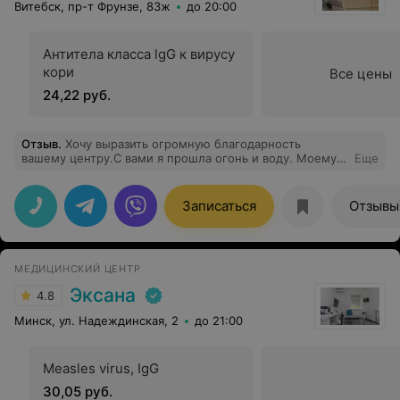
Витебск, пр-т Фрунзе, 83ж
до 20:00
Антитела класса lgG к вирусу
кори
Все цены
24,22 руб.
Отзыв
.
Хочу выразить огромную благодарность
вашему центру.С вами я прошла огонь и воду. Моему
Еще
любимому доктору Чернышевой Наталье
Владимировне отдельная благодарность. Только
благодаря её проделанной работе я смогла стать
Записаться
Отзывы
мамой. На протяжении всего пути она всегда была на
связи. Очень профессиональный, неравнодушный врач.
Где наблюдать свою беременность так же никогда не
стоял выбор. Только в этом центре. Врач Шубенок
МЕДИЦИНСКИЙ ЦЕНТР
Светлана Ивановна всегда приветлива, никаких лишних
назначений всё по делу. Беременность с ней прошло
Эксана
4.8
легко и быстро. Спасибо что вы есть!
Минск, ул. Надеждинская, 2
до 21:00
Measles virus, IgG
30,05 руб.