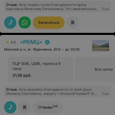
Отзыв
.
Хочу сказать слова благодарности врачу
Карповичу Вячеславу Евгеньевичу. Это замечательный
Еще
человек, хирург-профессионал, чуткий и отзывчивый.
Попав в его руки чувствовала себя спокойно и
уверенно, как-будто зная, что моя операция пройдет
Записаться
благополучно. Это замечательный врач, от Бога! С
добрым сердцем. Вся моя семья и я лично от души
желаем ему крепкого здоровья, долгих лет жизни. И
низкий вам поклон.
«РКМЦ»
4.6
Минский р-н, аг. Ждановичи, 81/5
до 20:00
ПЦР ВЭБ, ЦМВ, герпеса 6
типа
Все цены
31,56 руб.
Отзыв
.
Хочу выразить благодарность от всей души
Михаилу Сергеевичу, хирургу с большой буквы!!!! В
Еще
августе делала у него операцию. На
послеоперационном рубце появилось образование.
Прекрасный врач,прекрасная команда
338
Отзывы
анестезиолог,медсестры в отделении и
операционной!!! После операции Михаил Сергеевич