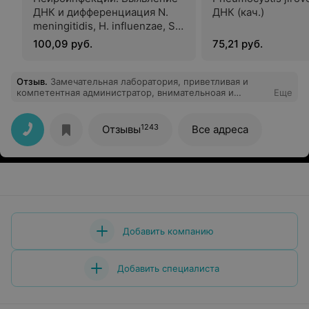
ДНК и дифференциация N.
ДНК (кач.)
meningitidis, H. influenzae, S.
Pneumoniae
100,09 руб.
75,21 руб.
Отзыв
.
Замечательная лаборатория, приветливая и
компетентная администратор, внимательноая и
Еще
отзывчивая медсестра, уютная атмосфера.
Рекомендую.
1243
Отзывы
Все адреса
Добавить компанию
Добавить специалиста