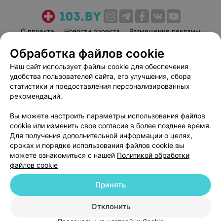
О проекте
Новости проекта
Размещение рекламы
Медицинский маркетинг
Публичный договор
Обработка файлов cookie
Пользовательское соглашение
Способы оплаты
Наш сайт использует файлы cookie для обеспечения
Вакансии
Партнеры
удобства пользователей сайта, его улучшения, сбора
статистики и предоставления персонализированных
Написать руководителю 103.by
рекомендаций.
Написать в поддержку
Персональные настройки cookie
Вы можете настроить параметры использования файлов
cookie или изменить свое согласие в более позднее время.
Обработка персональных данных
Для получения дополнительной информации о целях,
сроках и порядке использования файлов cookie вы
можете ознакомиться с нашей
Политикой обработки
файлов cookie
Принять
© 2026 ООО «Артокс Лаб», УНП 191700409
| 220012, Республика Беларусь,
Отклонить
г. Минск, улица Толбухина, 2, пом. 16 | help@103.by