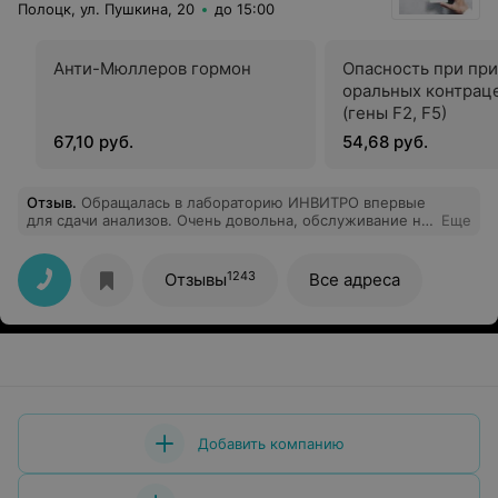
Полоцк, ул. Пушкина, 20
до 15:00
Анти-Мюллеров гормон
Опасность при пр
оральных контрац
(гены F2, F5)
67,10 руб.
54,68 руб.
Отзыв
.
Обращалась в лабораторию ИНВИТРО впервые
для сдачи анализов. Очень довольна, обслуживание на
Еще
высоком уровне, девушки на ресепшене
доброжелательные, компетентные, очень быстро
оформляют. В процедурном кабинете медсестра
1243
Отзывы
Все адреса
быстро и безболезненно взяла кровь, со мной такое
впервые (сложные вены). Обязательно буду к Вам
возвращаться!
Добавить компанию