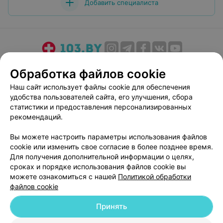
Добавить специалиста
О проекте
Новости проекта
Размещение рекламы
Обработка файлов cookie
Медицинский маркетинг
Публичный договор
Наш сайт использует файлы cookie для обеспечения
Пользовательское соглашение
Способы оплаты
удобства пользователей сайта, его улучшения, сбора
Вакансии
Партнеры
статистики и предоставления персонализированных
рекомендаций.
Написать руководителю 103.by
Написать в поддержку
Вы можете настроить параметры использования файлов
cookie или изменить свое согласие в более позднее время.
Персональные настройки cookie
Для получения дополнительной информации о целях,
Обработка персональных данных
сроках и порядке использования файлов cookie вы
можете ознакомиться с нашей
Политикой обработки
файлов cookie
Принять