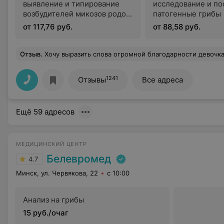
выявление и типирование
исследование и по
возбудителей микозов родов
патогенные грибы
Candida, Malassezia,
от 117,76 руб.
от 88,58 руб.
Saccharomyces и
Debaryomyces
Отзыв
.
Хочу выразить слова огромной благодарности девочкам из процедурного кабинета !Сдавали сегодня с ребенком кровь из Вены ,после поликлиники были исколоты все Вены,девочки справились на отлично ,
1241
Отзывы
Все адреса
Ещё 59 адресов
МЕДИЦИНСКИЙ ЦЕНТР
Белевромед
4.7
Минск, ул. Червякова, 22
с 10:00
Анализ на грибы
15 руб./очаг