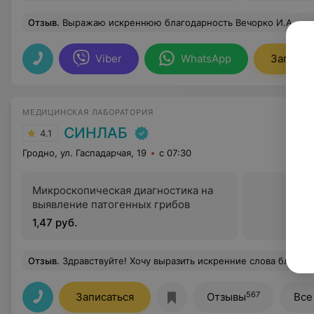
Отзыв
.
Выражаю искреннюю благодарность Вечорко И.А. которая на протяжении ни одного часа спасала мой зуб!!! Такие специалисты достойны наивысшег
Viber
WhatsApp
Записат
МЕДИЦИНСКАЯ ЛАБОРАТОРИЯ
СИНЛАБ
4.1
Гродно, ул. Гаспадарчая, 19
с 07:30
Микроскопическая диагностика на
выявление патогенных грибов
1,47 руб.
Отзыв
.
Здравствуйте! Хочу выразить искренние слова благодарности руководству и персоналу «Филиала Медицинской диагностической лаборатории СИНЛАБ» в г. Гродно. Мой отец с 28 мая находится на лечении в «Университетской клинике». Для постановки точного диагноза и дальнейшего лечения нужно срочно было сдать анализ на «Антитела к ацетилхолиновым рецепторам». 1 июня я доставил пробирку с кровью отца в лабораторию «Синлаб», где мне сказали, что данный анализ будет готов только 9 июня. Сразу меня это очень удивило. Почему так долго? Но оказалось, что это на самом деле сложный анализ и дела
567
Записаться
Отзывы
Все