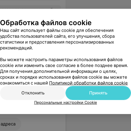
о премиального поощрения. Спасибо, преклоняюсь перед Вами!!!
Еще
Обработка файлов cookie
ься
Наш сайт использует файлы cookie для обеспечения
удобства пользователей сайта, его улучшения, сбора
статистики и предоставления персонализированных
рекомендаций.
Вы можете настроить параметры использования файлов
cookie или изменить свое согласие в более позднее время.
Для получения дополнительной информации о целях,
сроках и порядке использования файлов cookie вы можете
ознакомиться с нашей
Политикой обработки файлов cookie
Все цены
Отклонить
Принять
Персональные настройки Cookie
ется ни сразу. Я обратился с просьбой к руководству. В итоге результат был у меня на руках уже 3 июня. Огромное Вам «Человеческое» спасибо за то, что Вы отнеслись к нашей проблеме с пониманием и решили ее оперативно. Дай Бог Вам здоровья!!!
Еще
 адреса