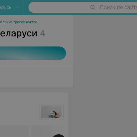
арусь
Поиск по сайт
нализ на грибок ногтей
Беларуси
4
е