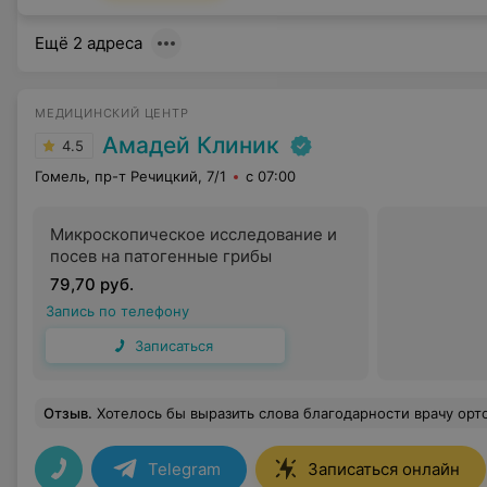
Ещё 2 адреса
МЕДИЦИНСКИЙ ЦЕНТР
Амадей Клиник
4.5
Гомель, пр-т Речицкий, 7/1
с 07:00
Микроскопическое исследование и
посев на патогенные грибы
79,70 руб.
Запись по телефону
Записаться
Отзыв
.
Хотелось бы выразить слова благодарности врачу ортопеду Тарасовец Елене Анатольевне Это врач профессионал своего дела ,врач который подберёт лечение индивидуально для каждого пациента .
Telegram
Записаться онлайн