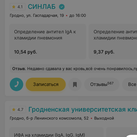
СИНЛАБ
4.1
Гродно, ул. Гаспадарчая, 19
до 16:00
Определение антител IgA к
Определение антит
хламидии пневмония
хламидии пневмон
10,54 руб.
9,37 руб.
Отзыв
.
Недавно сдавала у вас кровь,всё очень понравилось,приятный персонал,чисто и светло. Спасибо). Сама я из Волковы
567
Записаться
Отзывы
Все
Гродненская университетская кл
4.7
Гродно, б-р Ленинского комсомола, 52
Выходной
ИФА на хламидии (IgA, IgG, IgM)