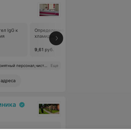
ел IgG к
Определение антител IgM к
Мультип
ия
хламидии пневмония
9,61 руб.
28,25 руб
ска,жаль у нас нет такого замечательного центра.
Еще
 адреса
иника