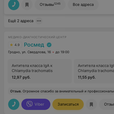
1245
Отзывы
Все адреса
Ещё 2 адреса
МЕДИКО-ДИАГНОСТИЧЕСКИЙ ЦЕНТР
Росмед
4.9
Гродно, ул. Свердлова, 16
до 19:00
Антитела класса IgA к
Антитела класса Ig
Chlamydia trachomatis
Chlamydia trachoma
12,97 руб.
11,55 руб.
Отзыв
.
Огромное спасибо за внимательный и профессиональный приём, наблюдаюсь у доктора Янушко Татьяны Владимировны, осталась очень доволь
Viber
Записаться
Отзы