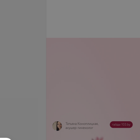
райм NCMT
Определение ДНК Chlamydia
trachomatis методом ПЦР в
режиме реального времени
.
14,64 руб.