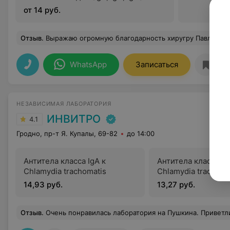
от 14 руб.
Отзыв
.
Выражаю огромную благодарность хиругру Павлу Иосифовичу, зав. отделением Карповичу Вячеславу Евгеньевичу и всему мед персоналу хирургического отделения. Благодарю за высокий профессионализм, за врачебный талант, за ус
WhatsApp
Записаться
НЕЗАВИСИМАЯ ЛАБОРАТОРИЯ
ИНВИТРО
4.1
Гродно, пр-т Я. Купалы, 69-82
до 14:00
Антитела класса IgA к
Антитела класса Ig
Chlamydia trachomatis
Chlamydia trachoma
14,93 руб.
13,27 руб.
Отзыв
.
Очень понравилась лаборатория на Пушкина. Приветливые девушки на ресепшене. Очень внимательно оформляют анализы. Пришла с большим списком от врача. Плюс их врач подсказа еще пару тестов. Медсетра хорошо взяла кровь, успокоила, 