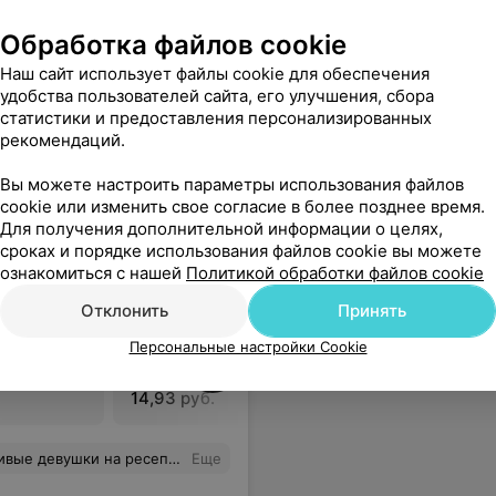
Все цены
Обработка файлов cookie
Наш сайт использует файлы cookie для обеспечения
пешно проведенную мне операцию и за чуткое отношение. От пациента Ружицкого Юрия Эдуардовича
Еще
удобства пользователей сайта, его улучшения, сбора
статистики и предоставления персонализированных
рекомендаций.
Вы можете настроить параметры использования файлов
cookie или изменить свое согласие в более позднее время.
Для получения дополнительной информации о целях,
сроках и порядке использования файлов cookie вы можете
ознакомиться с нашей
Политикой обработки файлов cookie
Отклонить
Принять
G к
Антитела класса IgM к
Антитела 
Персональные настройки Cookie
tis
Chlamydia trachomatis
Chlamidi
14,93 руб.
15,30 руб
подняла настроение. Приятно, что после сдачи крови можно выпить кофе и продаются батончики к ним.
Еще