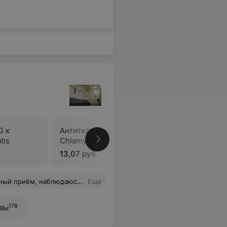
G к
Антитела класса IgM к
Антитела 
tis
Chlamydia trachomatis
Chlamydi
13,07 руб.
12,36 руб
на приёмом, и результатом конечно! Огромное Вам спасибо!
Еще
178
вы