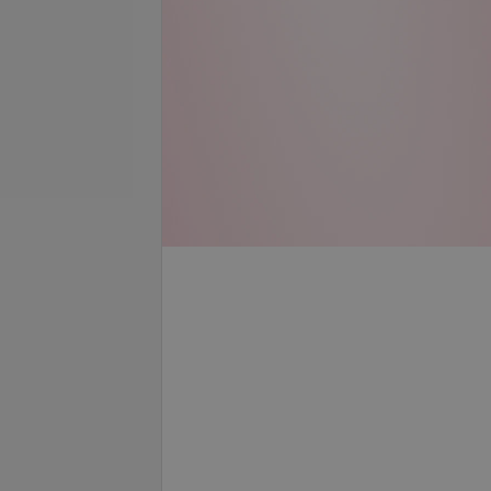
класса IgA к
Антитела класса IgM к
a pneumoniae
Chlamydia pneumoniae
.
14,74 руб.