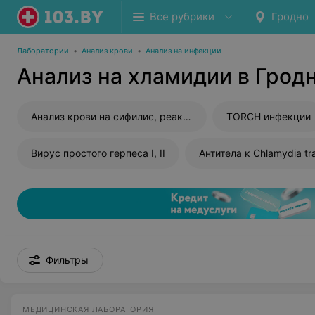
Все рубрики
Гродно
Лаборатории
•
Анализ крови
•
Анализ на инфекции
Анализ на хламидии в Грод
Анализ крови на сифилис, реакция Вассермана (RW)
TORCH инфекции
Вирус простого герпеса I, II
Антитела к Chlamydia tr
Фильтры
МЕДИЦИНСКАЯ ЛАБОРАТОРИЯ