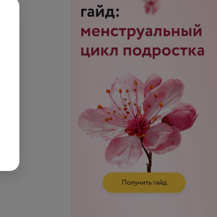
класса IgA к
Антитела класса IgG к
a pneumoniae
Chlamidia pneumoniae
.
15,30 руб.