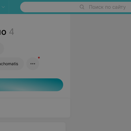
Поиск по сайту
но
4
achomatis