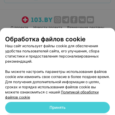
О проекте
Новости проекта
Размещение рекламы
Медицинский маркетинг
Публичный договор
Обработка файлов cookie
Пользовательское соглашение
Способы оплаты
Наш сайт использует файлы cookie для обеспечения
Вакансии
Партнеры
удобства пользователей сайта, его улучшения, сбора
статистики и предоставления персонализированных
Написать руководителю 103.by
рекомендаций.
Написать в поддержку
Персональные настройки cookie
Вы можете настроить параметры использования файлов
cookie или изменить свое согласие в более позднее время.
Обработка персональных данных
Для получения дополнительной информации о целях,
сроках и порядке использования файлов cookie вы
можете ознакомиться с нашей
Политикой обработки
файлов cookie
Принять
© 2026 ООО «Артокс Лаб», УНП 191700409
| 220012, Республика Беларусь,