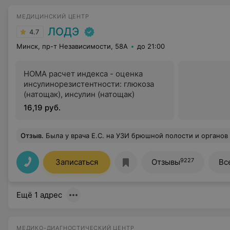
МЕДИЦИНСКИЙ ЦЕНТР
ЛОДЭ
4.7
Минск, пр-т Независимости, 58А
до 21:00
HOMA расчет индекса - оценка
инсулинорезистентности: глюкоза
(натощак), инсулин (натощак)
16,19 руб.
Отзыв
.
Была у врача Е.С. на УЗИ брюшной полости и органов малого таза. Очень понравилось. Врач всё объяснила, показала и оч
9227
Записаться
Отзывы
Вс
Ещё 1 адрес
МЕДИКО-ДИАГНОСТИЧЕСКИЙ ЦЕНТР