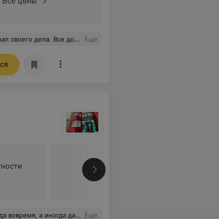
Все цены
 моей поликлиники не смог. Огромное спасибо Андрею Александровичу и медцентру Бина!
Еще
ся
тности
Все цены
Взятие крови проходит всегда безболезненно. Спасибо!!!
Еще