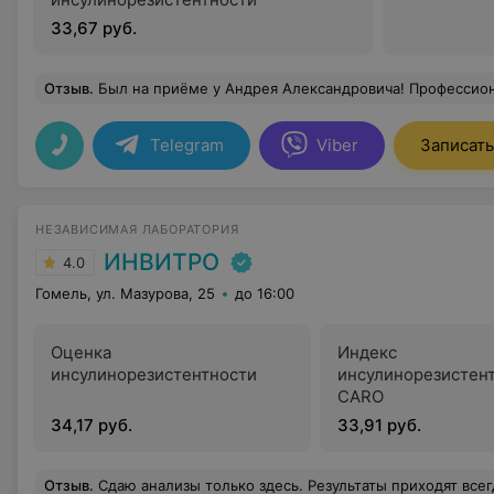
33,67 руб.
Отзыв
.
Был на приёме у Андрея Александровича! Профессионал своего дела. Все доходчиво разъяснил по моему заболеванию. Назначил необходимые процедуры и лечение. Ответил на все мои вопросы, на которые врач
Telegram
Viber
Записать
НЕЗАВИСИМАЯ ЛАБОРАТОРИЯ
ИНВИТРО
4.0
Гомель, ул. Мазурова, 25
до 16:00
Оценка
Индекс
инсулинорезистентности
инсулинорезистен
CARO
34,17 руб.
33,91 руб.
Отзыв
.
Сдаю анализы только здесь. Результаты приходят всегда вовремя, а иногда даже раньше, чем предупреждает администратор центра. 