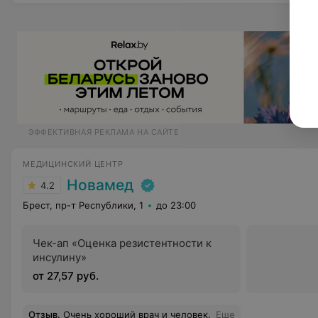
ЭФФЕКТИВНАЯ РЕКЛАМА НА САЙТЕ
МЕДИЦИНСКИЙ ЦЕНТР
Новамед
4.2
Брест, пр-т Республики, 1
до 23:00
Чек-ап «Оценка резистентности к
инсулину»
от 27,57 руб.
Отзыв
.
Очень хороший врач и человек.
Еще