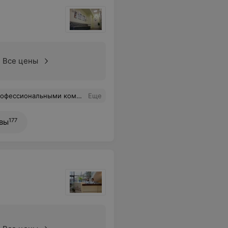
Все цены
нвиро" здоровья, успехов, личного благополучия, центру - процветания. К моим чувствам и пожеланиям присоединяются все члены моей семьи. С теплом, ваша пациентка и счастливая мама Александра Горошко и ее семья.
Еще
177
вы