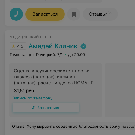
738
Записаться
Отзывы
МЕДИЦИНСКИЙ ЦЕНТР
Амадей Клиник
4.5
Гомель, пр-т Речицкий, 7/1
до 20:00
Оценка инсулинорезистентности:
глюкоза (натощак), инсулин
(натощак), расчет индекса HOMA-IR
31,51 руб.
Запись по телефону
Записаться
Отзыв
.
Хочу выразить сердечную благодарность врачу неврологу Лукашевич Людмиле Владимировне. Спасибо большое за Ваше неравнодушие, за чуткий подход, за внимательное отношение к пациентам. Людмила Владимировна исключительный врач, высококвалифицированный специалист своего дела с многолет