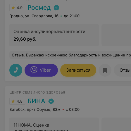
Росмед
4.9
Гродно, ул. Свердлова, 16
до 21:00
Оценка инсулинорезистентности
29,60 руб.
Отзыв
.
Выражаю искреннюю благодарность и восхищение профессиональными компетентностями и человеческими качествами ведущего специалиста медицинского центра Янушко Татьяне Владимировне, врачу акушеру-гинекологу, доценту кафедры акушерства и гинекологии. Трехлетнее комплексное сопровождение специалистов центра позволило мне стать мамой очаровательной доченьки. Собираюсь долго оставаться вашей пациенткой. Рекомендую услуги центра своим друзьям и близким. Желаю Татьяне Владимировне и другим работниками "И
Viber
Записаться
Отзы
ЦЕНТР СЕМЕЙНОГО ЗДОРОВЬЯ
БИНА
4.8
Витебск, пр-т Фрунзе, 83ж
с 08:00
11HOMА. Оценка
инсулинорезистентности