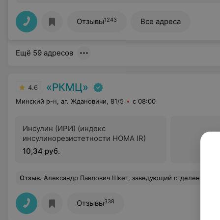
1243
Отзывы
Все адреса
Ещё 59 адресов
«РКМЦ»
4.6
Минский р-н, аг. Ждановичи, 81/5
с 08:00
Инсулин (ИРИ) (индекс
инсулинорезистетности НОМА IR)
10,34 руб.
Отзыв
.
Александр Павлович Шкет, заведующий отделением операционной кардиохирургии, является ангелом-хранителем нашей семьи. Дважды оперировал моего супруга (расслоение восходящего 2005 г., нисходящего отдела аорты 2014 г.). 29 ноября 2019 года сыну успешно проведена плановая операция Дэвида (протезирование корня аорты), считающаяся примером высокого кардиохирургического мастерства. Огромное спасибо Вам за о
338
Отзывы