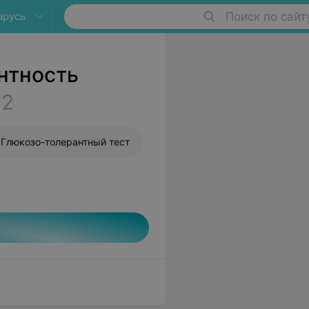
арусь
Поиск по сайт
нтность
12
Глюкозо-толерантный тест