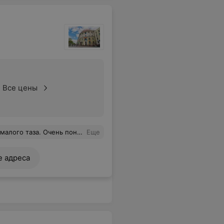
Все цены
ень была внимательна. Спасибо большое и медсестре.
Еще
е адреса