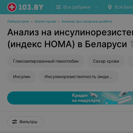
Все рубрики
Вся Бел
Лаборатории
•
Анализ крови
•
Анализы при сахарном диабете
Анализ на инсулинорезисте
(индекс HOMA) в Беларуси
Гликозилированный гемоглобин
Сахар крови
Инсулин
Инсулинорезистентность (индекс HOMA)
Фильтры