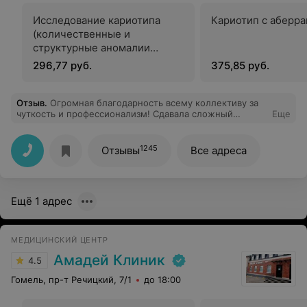
Исследование кариотипа
Кариотип с аберр
(количественные и
структурные аномалии
хромосом)
296,77 руб.
375,85 руб.
Отзыв
.
Огромная благодарность всему коллективу за
чуткость и профессионализм! Сдавала сложный
Еще
комплекс анализов, очень волновалась. Девочки на
ресепшене успокоили, всё подробно объяснили,
сориентировали по срокам и подготовке. В
1245
Отзывы
Все адреса
процедурном кабинете — мастера своего дела, укол
даже не почувствовала. Вы — лучшие!
Ещё 1 адрес
МЕДИЦИНСКИЙ ЦЕНТР
Амадей Клиник
4.5
Гомель, пр-т Речицкий, 7/1
до 18:00