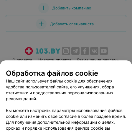
Добавить компанию
Добавить специалиста
О проекте
Новости проекта
Размещение рекламы
Медицинский маркетинг
Публичный договор
Обработка файлов cookie
Пользовательское соглашение
Способы оплаты
Наш сайт использует файлы cookie для обеспечения
Вакансии
Партнеры
удобства пользователей сайта, его улучшения, сбора
статистики и предоставления персонализированных
Написать руководителю 103.by
рекомендаций.
Написать в поддержку
Персональные настройки cookie
Вы можете настроить параметры использования файлов
cookie или изменить свое согласие в более позднее время.
Обработка персональных данных
Для получения дополнительной информации о целях,
сроках и порядке использования файлов cookie вы