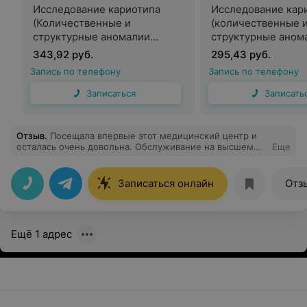
Исследование кариотипа
Исследование кар
(Количественные и
(количественные 
структурные аномалии
структурные аном
хромосом) с обязательной
хромосом)
343,92 руб.
295,43 руб.
выдачей кариограммы
Запись по телефону
Запись по телефону
Записаться
Записать
Отзыв
.
Посещала впервые этот медицинский центр и
осталась очень довольна. Обслуживание на высшем
Еще
уровне. Причем начиная от ресепшена: девушки очень
приветливы и внимательны. Особая благодарность
Осиповой Наталье Валентиновне и Романову Георгию
Записаться онлайн
Отз
Никитичу-ВРАЧИ ОТ БОГА, чуткие, внимательные.
Спасибо вам огромное. Буду рекомендовать как одних
из лучших специалистов.
Ещё 1 адрес