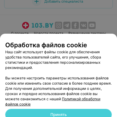
Добавить специалиста
О проекте
Новости проекта
Размещение рекламы
Медицинский маркетинг
Публичный договор
Обработка файлов cookie
Пользовательское соглашение
Способы оплаты
Наш сайт использует файлы cookie для обеспечения
Вакансии
Партнеры
удобства пользователей сайта, его улучшения, сбора
статистики и предоставления персонализированных
Написать руководителю 103.by
рекомендаций.
Написать в поддержку
Персональные настройки cookie
Вы можете настроить параметры использования файлов
cookie или изменить свое согласие в более позднее время.
Обработка персональных данных
Для получения дополнительной информации о целях,
сроках и порядке использования файлов cookie вы
можете ознакомиться с нашей
Политикой обработки
файлов cookie
Принять