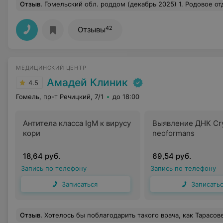
Отзыв
.
Гомельский обл. роддом (декабрь 2025) 1. Родовое отд. Огромное впечатление произвела зав. Е.Н. Невероятно шикарная женщина и профи высочайшего класса. У неё особая энергетика: каждый раз, когда она входила, мне физически и морально становилось легче. Настоящее призвание! В отделении идеальная чистота, всё просто сияет — сразу виден строгий порядок под её руководством. 2. Послеродовое отд. Мой врач и зав. И.А. — эталон профессионализма. Всё чётко, выверено, глубокое понимание пациента и никаких лишних слов. Под её началом отделение работает как отлаженный механизм. Стерильность и дисциплина на недосягаемой высоте, придраться абсолютно не к чему. 3. Роддом полностью обеспечивает всем:
42
Отзывы
МЕДИЦИНСКИЙ ЦЕНТР
Амадей Клиник
4.5
Гомель, пр-т Речицкий, 7/1
до 18:00
Антитела класса IgМ к вирусу
Выявление ДНК Cr
кори
neoformans
18,64 руб.
69,54 руб.
Запись по телефону
Запись по телефону
Записаться
Записать
Отзыв
.
Хотелось бы поблагодарить такого врача, как Тарасовец Елена Анатольевна за профессиональные качества и глубокие знания в своей сфере, 