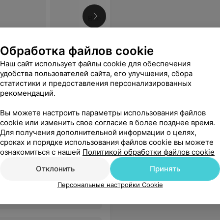
Все цены
Обработка файлов cookie
 людям. Просто само обаяние и доброта. Спасибо за такой подбор кадров!
Еще
Наш сайт использует файлы cookie для обеспечения
удобства пользователей сайта, его улучшения, сбора
 адреса
статистики и предоставления персонализированных
рекомендаций.
Вы можете настроить параметры использования файлов
cookie или изменить свое согласие в более позднее время.
Для получения дополнительной информации о целях,
ольница
сроках и порядке использования файлов cookie вы можете
ознакомиться с нашей
Политикой обработки файлов cookie
Отклонить
Принять
Все цены
Персональные настройки Cookie