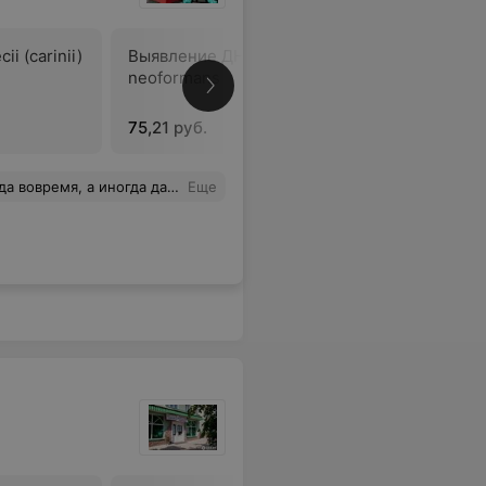
ii (carinii)
Выявление ДНК Cryptococcus
Антитела 
neoformans
кори
75,21 руб.
18,64 руб
Взятие крови проходит всегда безболезненно. Спасибо!!!
Еще