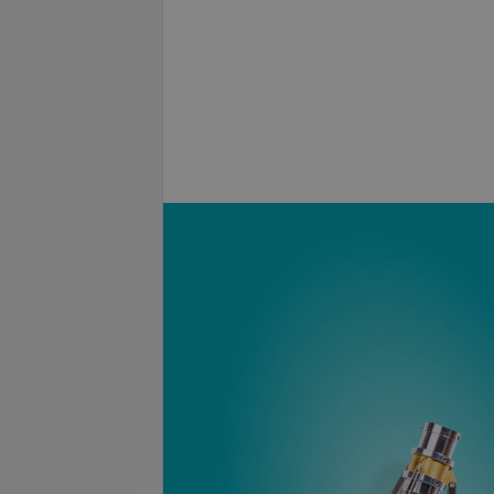
класса IgM к вирусу
Антитела класса IgG к вирусу
кори
.
23,59 руб.