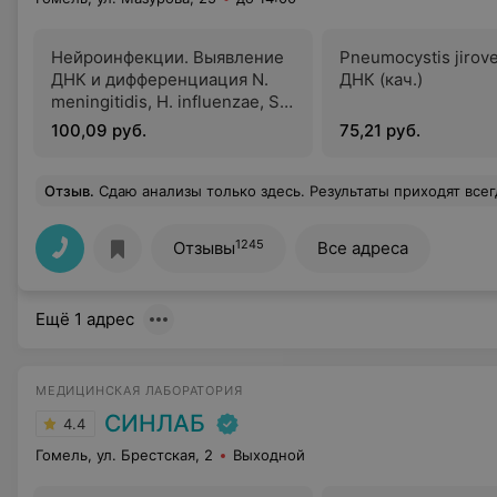
Нейроинфекции. Выявление
Pneumocystis jirovec
ДНК и дифференциация N.
ДНК (кач.)
meningitidis, H. influenzae, S.
Pneumoniae
100,09 руб.
75,21 руб.
Отзыв
.
Сдаю анализы только здесь. Результаты приходят всегда вовремя, а иногда даже раньше, чем предупреждает администратор центра. 
1245
Отзывы
Все адреса
Ещё 1 адрес
МЕДИЦИНСКАЯ ЛАБОРАТОРИЯ
СИНЛАБ
4.4
Гомель, ул. Брестская, 2
Выходной