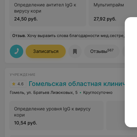
Определение антител IgG к
Мультипрайм
вирусу кори
24,50 руб.
27,92 руб.
Отзыв
.
Хочу выразить слова благодарности мед.сестре, что работает в лаборатории по забору крови, за её высокий профессиональный уровень и человеческий фактор по отношению к
567
Записаться
Отзывы
Все
УЧРЕЖДЕНИЕ
Гомельская областная клиническая б
4.6
Гомель, ул. Братьев Лизюковых, 5
Круглосуточно
Определение уровня IgG к вирусу
кори
10,54 руб.