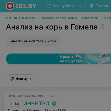
Все рубрики
Гомель
Медицинские центры
•
Лабораторная диагностика
•
Анализ крови
•
Анал
Анализ на корь в Гомеле
4
Анализ на антитела к кори
Фильтры
НЕЗАВИСИМАЯ ЛАБОРАТОРИЯ
ИНВИТРО
4.0
Гомель, ул. Мазурова, 25
до 14:00