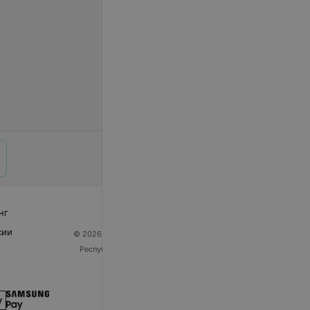
нг
сии
© 2026 ООО «Артокс Лаб», УНП 191700409
| 220012,
Республика Беларусь, г. Минск, улица Толбухина, 2,
пом. 16 | help@103.by
Служба поддержки
+375 291212755